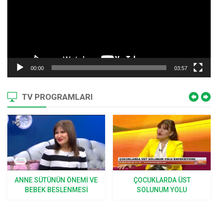
00:00
03:57
TV PROGRAMLARI
ÇOCUKLARDA ÜST
YENI DOĞAN BEBEĞIN
SOLUNUM YOLU
BAKIMI
ENFEKSIYONU