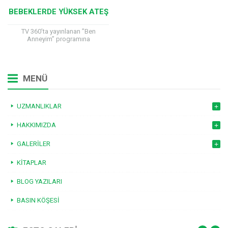
BEBEKLERDE YÜKSEK ATEŞ
TV 360’ta yayınlanan ”Ben
Anneyim” programına
katılan Çocuk Sağlığı ve
Hastalıkları Uzmanı Prof. Dr. Hilal
Mocan, bebeklerde yüksek ateş
hakkında önemli...
MENÜ
UZMANLIKLAR
HAKKIMIZDA
GALERILER
KITAPLAR
BLOG YAZILARI
BASIN KÖŞESI