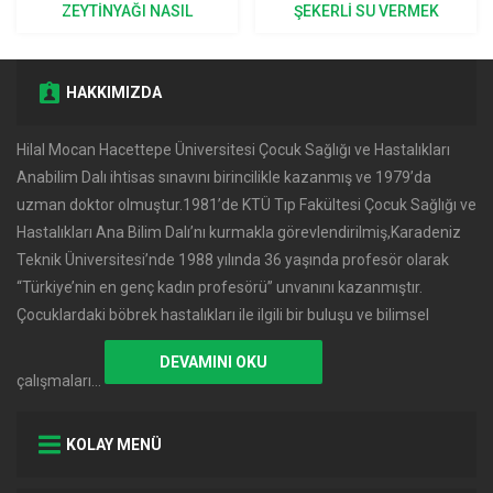
ŞEKERLI SU VERMEK
KUSMALAR NORMAL KABUL
DOĞRU MU?
EDILIR?
HAKKIMIZDA
Hilal Mocan Hacettepe Üniversitesi Çocuk Sağlığı ve Hastalıkları
Anabilim Dalı ihtisas sınavını birincilikle kazanmış ve 1979’da
uzman doktor olmuştur.1981’de KTÜ Tıp Fakültesi Çocuk Sağlığı ve
Hastalıkları Ana Bilim Dalı’nı kurmakla görevlendirilmiş,Karadeniz
Teknik Üniversitesi’nde 1988 yılında 36 yaşında profesör olarak
‘‘Türkiye’nin en genç kadın profesörü’’ unvanını kazanmıştır.
Çocuklardaki böbrek hastalıkları ile ilgili bir buluşu ve bilimsel
DEVAMINI OKU
çalışmaları…
KOLAY MENÜ