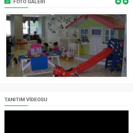
FOTO GALERİ
TANITIM VİDEOSU
Video
oynatıcı