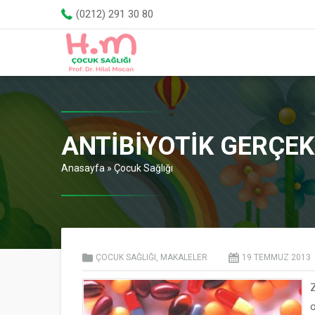
(0212) 291 30 80
ANTIBIYOTIK GERÇEK
Anasayfa
»
Çocuk Sağlığı
ÇOCUK SAĞLIĞI
,
MAKALELER
19 TEMMUZ
2013