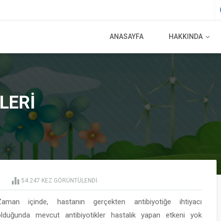
ANASAYFA
HAKKINDA
LERI
54.247
KEZ GÖRÜNTÜLENDI
Zaman içinde, hastanın gerçekten antibiyotiğe ihtiyacı
olduğunda mevcut antibiyotikler hastalık yapan etkeni yok