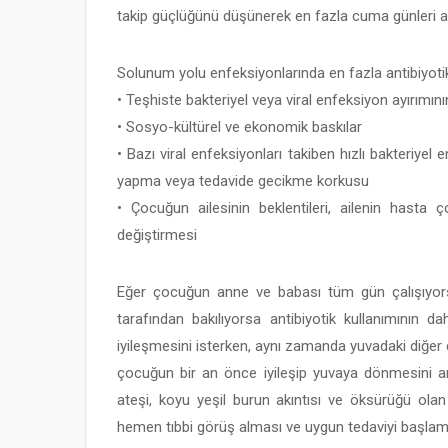
takip güçlüğünü düşünerek en fazla cuma günleri an
Solunum yolu enfeksiyonlarında en fazla antibiyotik
• Teşhiste bakteriyel veya viral enfeksiyon ayırımı
• Sosyo-kültürel ve ekonomik baskılar
• Bazı viral enfeksiyonları takiben hızlı bakteriye
yapma veya tedavide gecikme korkusu
• Çocuğun ailesinin beklentileri, ailenin hast
değiştirmesi
Eğer çocuğun anne ve babası tüm gün çalışıyor
tarafından bakılıyorsa antibiyotik kullanımının
iyileşmesini isterken, aynı zamanda yuvadaki diğer
çocuğun bir an önce iyileşip yuvaya dönmesini arz
ateşi, koyu yeşil burun akıntısı ve öksürüğü ola
hemen tıbbi görüş alması ve uygun tedaviyi başlamas