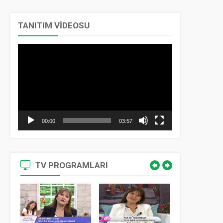
TANITIM VİDEOSU
Video
oynatıcı
00:00
03:57
TV PROGRAMLARI