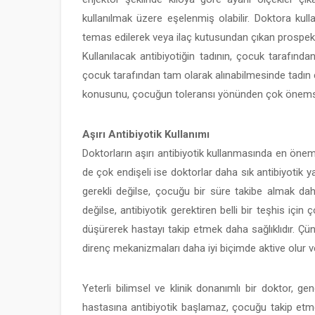
kullanılmak üzere eşelenmiş olabilir. Doktora kull
temas edilerek veya ilaç kutusundan çıkan prospektü
Kullanılacak antibiyotiğin tadının, çocuk tarafında
çocuk tarafından tam olarak alınabilmesinde tadın ç
konusunu, çocuğun toleransı yönünden çok önems
Aşırı Antibiyotik Kullanımı
Doktorların aşırı antibiyotik kullanmasında en öneml
de çok endişeli ise doktorlar daha sık antibiyotik 
gerekli değilse, çocuğu bir süre takibe almak dah
değilse, antibiyotik gerektiren belli bir teşhis için 
düşürerek hastayı takip etmek daha sağlıklıdır. Çü
direnç mekanizmaları daha iyi biçimde aktive olur v
Yeterli bilimsel ve klinik donanımlı bir doktor, gen
hastasına antibiyotik başlamaz, çocuğu takip etme