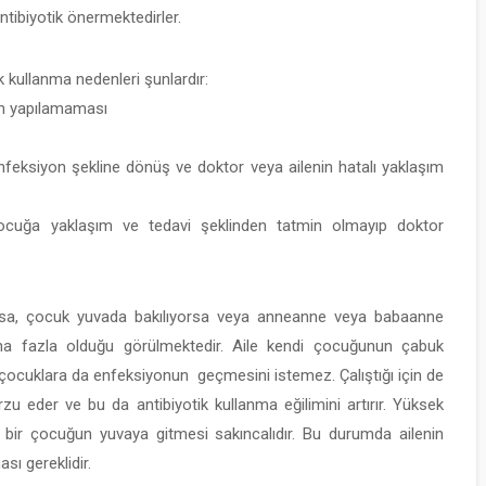
tibiyotik önermektedirler.
ÇOCUKLARDA
OBEZITE SORU
İLE MÜCADEL
 kullanma nedenleri şunlardır:
nın yapılamaması
l enfeksiyon şekline dönüş ve doktor veya ailenin hatalı yaklaşım
a çocuğa yaklaşım ve tedavi şeklinden tatmin olmayıp doktor
ÇOCUKLUK
sa, çocuk yuvada bakılıyorsa veya anneanne veya babaanne
ÇAĞINDA BAŞ 
BOYUN BÖLGES
 daha fazla olduğu görülmektedir. Aile kendi çocuğunun çabuk
LENF NODU
 çocuklara da enfeksiyonun geçmesini istemez. Çalıştığı için de
BÜYÜMELERI
u eder ve bu da antibiyotik kullanma eğilimini artırır. Yüksek
n bir çocuğun yuvaya gitmesi sakıncalıdır. Bu durumda ailenin
ı gereklidir.