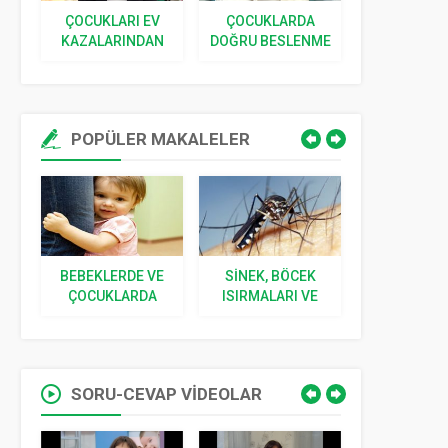
ÇOCUKLARI EV
ÇOCUKLARDA
ÇOCUKLA
NU
KAZALARINDAN
DOĞRU BESLENME
ATEŞ V
E
KORUMANIN
VE GELIŞIM |
BAĞIŞIK
YOLLARI
BEBEĞIM
SISTEMI
BÜYÜYOR
BEBEĞ
BÜYÜY
POPÜLER MAKALELER
BEBEKLERDE VE
SINEK, BÖCEK
YENIDOĞ
VE
ÇOCUKLARDA
ISIRMALARI VE
İLGILI 5 S
I
KORKU
SOKMALARI
CEVA
SORU-CEVAP VİDEOLAR