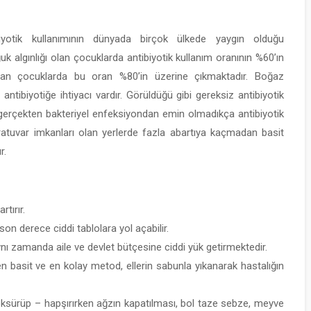
biyotik kullanımının dünyada birçok ülkede yaygın olduğu
uk algınlığı olan çocuklarda antibiyotik kullanım oranının %60’ın
ran çocuklarda bu oran %80’in üzerine çıkmaktadır. Boğaz
ntibiyotiğe ihtiyacı vardır. Görüldüğü gibi gereksiz antibiyotik
sı gerçekten bakteriyel enfeksiyondan emin olmadıkça antibiyotik
oratuvar imkanları olan yerlerde fazla abartıya kaçmadan basit
r.
rtırır.
 son derece ciddi tablolara yol açabilir.
 aynı zamanda aile ve devlet bütçesine ciddi yük getirmektedir.
 en basit ve en kolay metod, ellerin sabunla yıkanarak hastalığın
, öksürüp – hapşırırken ağzın kapatılması, bol taze sebze, meyve