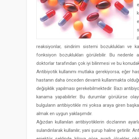
k
e
i
reaksiyonlar, sindirim sistemi bozuklukları ve 
fonksiyon bozuklukları görülebilir. Bu nedenle a
doktorlar tarafından çok iyi bilinmesi ve bu konudak
Antibiyotik kullanımı mutlaka gerekiyorsa; eğer ha
hastanın daha önceden devamlı kullanmakta olduğu il
değişiklik yapılması gerekebilmektedir. Bazı antibiyo
kanama yapabilirler. Bu durumlar görülürse olay
bulguların antibiyotikle mi yoksa araya giren başk
almak en uygun yaklaşımdır.
Ağızdan kullanılan antibiyotiklerin dozlarının aya
sulandırılarak kullanılır; yani şurup haline getirilir. A
enjektör şeklinde kiloya göre ayarlı ölçekler çıka