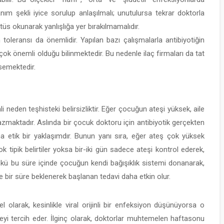
anım şekli iyice sorulup anlaşılmalı; unutulursa tekrar doktorla
s okunarak yanlışlığa yer bırakılmamalıdır.
n toleransı da önemlidir. Yapılan bazı çalışmalarla antibiyotiğin
ok önemli olduğu bilinmektedir. Bu nedenle ilaç firmaları da tat
emektedir.
i neden teşhisteki belirsizliktir. Eğer çocuğun ateşi yüksek, aile
yazmaktadır. Aslında bir çocuk doktoru için antibiyotik gerçekten
a etik bir yaklaşımdır. Bunun yanı sıra, eğer ateş çok yüksek
çok tipik belirtiler yoksa bir-iki gün sadece ateşi kontrol ederek,
nkü bu süre içinde çocuğun kendi bağışıklık sistemi donanarak,
e bir süre beklenerek başlanan tedavi daha etkin olur.
el olarak, kesinlikle viral orijinli bir enfeksiyon düşünüyorsa o
yi tercih eder. İlginç olarak, doktorlar muhtemelen haftasonu