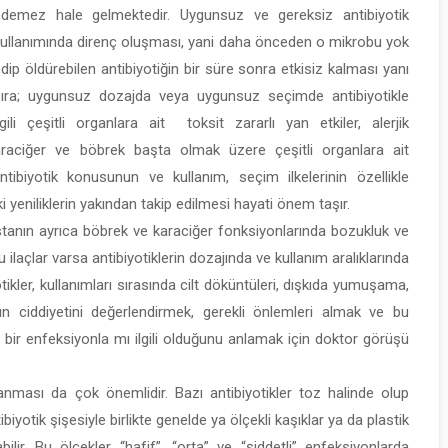
edemez hale gelmektedir. Uygunsuz ve gereksiz antibiyotik
ullanımında direnç oluşması, yani daha önceden o mikrobu yok
dip öldürebilen antibiyotiğin bir süre sonra etkisiz kalması yanı
sıra; uygunsuz dozajda veya uygunsuz seçimde antibiyotikle
lgili çeşitli organlara ait toksit zararlı yan etkiler, alerjik
karaciğer ve böbrek başta olmak üzere çeşitli organlara ait
ntibiyotik konusunun ve kullanım, seçim ilkelerinin özellikle
i yeniliklerin yakından takip edilmesi hayati önem taşır.
stanın ayrıca böbrek ve karaciğer fonksiyonlarında bozukluk ve
açlar varsa antibiyotiklerin dozajında ve kullanım aralıklarında
tikler, kullanımları sırasında cilt döküntüleri, dışkıda yumuşama,
ın ciddiyetini değerlendirmek, gerekli önlemleri almak ve bu
a bir enfeksiyonla mı ilgili olduğunu anlamak için doktor görüşü
rlanması da çok önemlidir. Bazı antibiyotikler toz halinde olup
ntibiyotik şişesiyle birlikte genelde ya ölçekli kaşıklar ya da plastik
bilir. Bu ölçekler “hafif”, “orta” ve “şiddetli” enfeksiyonlarda