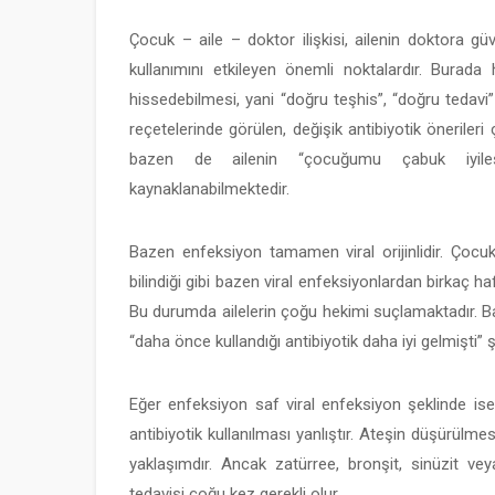
Çocuk – aile – doktor ilişkisi, ailenin doktora g
kullanımını etkileyen önemli noktalardır. Bura
hissedebilmesi, yani “doğru teşhis”, “doğru tedav
reçetelerinde görülen, değişik antibiyotik öneril
bazen de ailenin “çocuğumu çabuk iyile
kaynaklanabilmektedir.
Bazen enfeksiyon tamamen viral orijinlidir. Çoc
bilindiği gibi bazen viral enfeksiyonlardan birkaç haf
Bu durumda ailelerin çoğu hekimi suçlamaktadır. Ba
“daha önce kullandığı antibiyotik daha iyi gelmişti” 
Eğer enfeksiyon saf viral enfeksiyon şeklinde is
antibiyotik kullanılması yanlıştır. Ateşin düşürülm
yaklaşımdır. Ancak zatürree, bronşit, sinüzit veya
tedavisi çoğu kez gerekli olur.