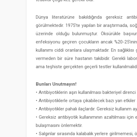
Dünya literatürüne bakıldığında gereksiz anti
görülmektedir. 1975’te yapılan bir araştırmada, soğ
üzerinde olduğu bulunmuştur. Öksürükle başvu
enfeksiyonu geçiren çocukların ancak %20-25’inin a
kullanımı ciddi oranlara ulaşmaktadır. En sağlıklı
vermeden bir süre hastanın takibidir. Gerekli lab
ama teşhiste gerçekten geçerli testler kullanılmalıdı
Bunları Unutmayın!
• Antibiyotiklerin aşırı kullanılması bakteriyel direnci a
• Antibiyotiklerle ortaya çıkabilecek bazı yan etkiler
• Antibiyotikler pahalı ilaçlardır. Gereksiz kullanım
• Gereksiz antibiyotik kullanımının azaltılması için
bulaşmasını önlemektir.
• Salgınlar sırasında kalabalık yerlere girilmemesi