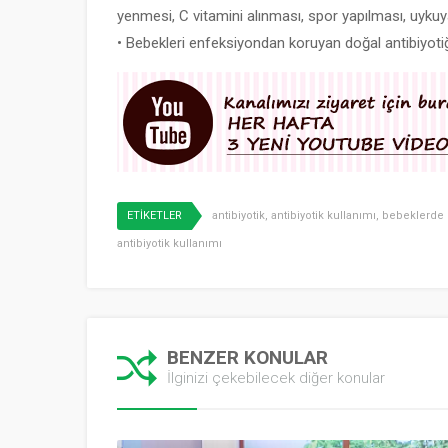
yenmesi, C vitamini alınması, spor yapılması, uykuy
• Bebekleri enfeksiyondan koruyan doğal antibiyoti
ETİKETLER
antibiyotik
,
antibiyotik kullanımı
,
bebeklerde 
antibiyotik kullanımı
BENZER KONULAR
İlginizi çekebilecek diğer konular