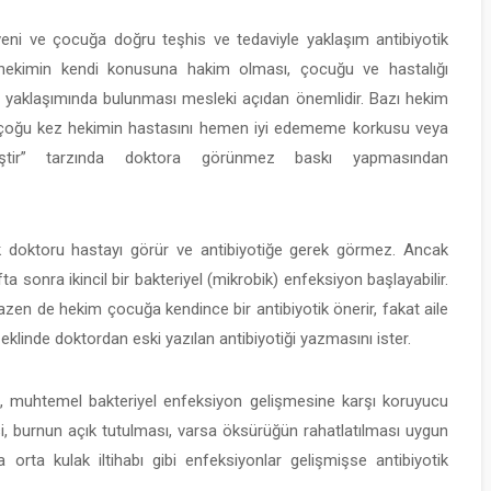
üveni ve çocuğa doğru teşhis ve tedaviyle yaklaşım antibiyotik
da hekimin kendi konusuna hakim olması, çocuğu ve hastalığı
KABIZLIKTA FIT
i” yaklaşımında bulunması mesleki açıdan önemlidir. Bazı hekim
VE ZEYTINYAĞ
eri çoğu kez hekimin hastasını hemen iyi edememe korkusu veya
NASIL
ştir” tarzında doktora görünmez baskı yapmasından
KULLANILMALI
uk doktoru hastayı görür ve antibiyotiğe gerek görmez. Ancak
ta sonra ikincil bir bakteriyel (mikrobik) enfeksiyon başlayabilir.
zen de hekim çocuğa kendince bir antibiyotik önerir, fakat aile
şeklinde doktordan eski yazılan antibiyotiği yazmasını ister.
e, muhtemel bakteriyel enfeksiyon gelişmesine karşı koruyucu
esi, burnun açık tutulması, varsa öksürüğün rahatlatılması uygun
 orta kulak iltihabı gibi enfeksiyonlar gelişmişse antibiyotik