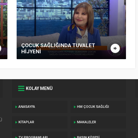
ÇOCUK SAĞLIĞINDA TUVALET
HIJYENI
KOLAY MENÜ
ANASAYFA
HM ÇOCUK SAĞLIĞI
TÜ
KITAPLAR
MAKALELER
TV PROGRAMLARI
BASIN KÖŞESI