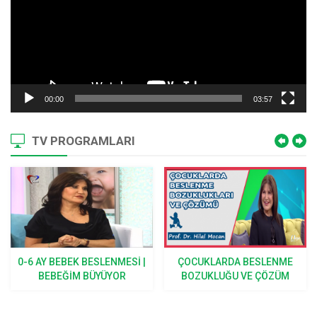
00:00
03:57
TV PROGRAMLARI
0-6 AY BEBEK BESLENMESI |
ÇOCUKLARDA BESLENME
BEBEĞIM BÜYÜYOR
BOZUKLUĞU VE ÇÖZÜM
YOLLARI