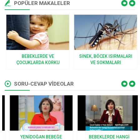
POPÜLER MAKALELER
BEBEKLERDE VE
SINEK, BÖCEK ISIRMALARI
ÇOCUKLARDA KORKU
VE SOKMALARI
SORU-CEVAP VİDEOLAR
YENIDOĞAN BEBEĞE
BEBEKLERDE HANGI