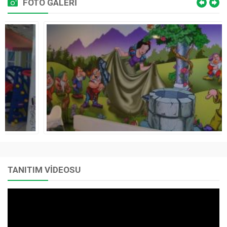
FOTO GALERİ
TANITIM VİDEOSU
Video
oynatıcı