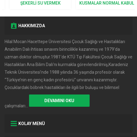
ŞEKERLI SU VERMEK
KUSMALAR NORMAL KABUL
DOĞRU MU?
EDILIR?
HAKKIMIZDA
Hilal Mocan Hacettepe Üniversitesi Çocuk Sağlığı ve Hastalıkları
Anabilim Dalı ihtisas sınavını birincilikle kazanmış ve 1979’da
uzman doktor olmuştur.1981’de KTÜ Tıp Fakültesi Çocuk Sağlığı ve
Hastalıkları Ana Bilim Dalı’nı kurmakla görevlendirilmiş,Karadeniz
Teknik Üniversitesi’nde 1988 yılında 36 yaşında profesör olarak
‘‘Türkiye’nin en genç kadın profesörü’’ unvanını kazanmıştır.
Çocuklardaki böbrek hastalıkları ile ilgili bir buluşu ve bilimsel
DEVAMINI OKU
çalışmaları…
KOLAY MENÜ