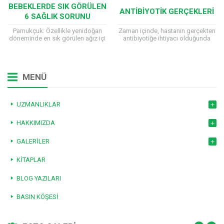
BEBEKLERDE SIK GÖRÜLEN
ANTIBIYOTIK GERÇEKLERI
6 SAĞLIK SORUNU
Pamukçuk: Özellikle yenidoğan
Zaman içinde, hastanın gerçekten
döneminde en sık görülen ağız içi
antibiyotiğe ihtiyacı olduğunda
enfeksiyonudur. Bebeğin
mevcut antibiyotikler hastalık
damağında, yanaklarının iç
yapan etkeni yok edemez hale
yüzeyinde ve bazen de dilinde ve
gelmektedir. Uygunsuz ve
dişetlerinde...
gereksiz antibiyotik...
MENÜ
UZMANLIKLAR
HAKKIMIZDA
GALERILER
KITAPLAR
BLOG YAZILARI
BASIN KÖŞESI