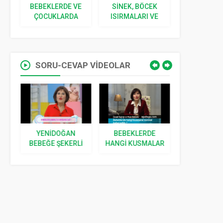
BEBEKLERDE VE
SINEK, BÖCEK
YENIDOĞ
VE
ÇOCUKLARDA
ISIRMALARI VE
İLGILI 5 S
I
KORKU
SOKMALARI
CEVA
SORU-CEVAP VİDEOLAR
IL
YENIDOĞAN
BEBEKLERDE
BEBEKLER 
I
BEBEĞE ŞEKERLI
HANGI KUSMALAR
KUSAR
SU VERMEK
NORMAL KABUL
?
DOĞRU MU?
EDILIR?