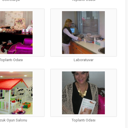
ÇOCUKLUK
ÇAĞINDA BAŞ 
BOYUN BÖLGES
LENF NODU
BÜYÜMELERI
Toplantı Odası
Laboratuvar
KABIZLIKTA FIT
VE ZEYTINYAĞ
NASIL
KULLANILMALI
cuk Oyun Salonu
Toplantı Odası