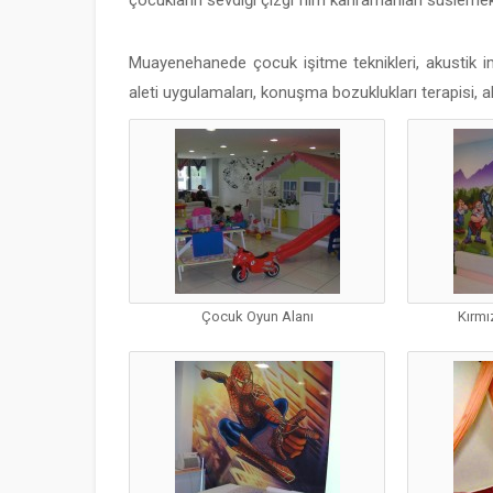
çocukların sevdiği çizgi film kahramanları süslemek
Muayenehanede çocuk işitme teknikleri, akustik i
aleti uygulamaları, konuşma bozuklukları terapisi, ale
Çocuk Oyun Alanı
Kırmı