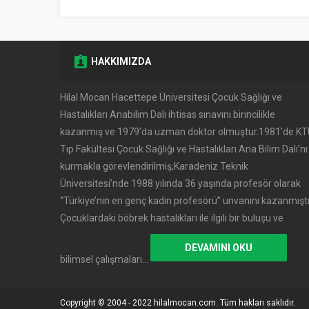
HAKKIMIZDA
Hilal Mocan Hacettepe Üniversitesi Çocuk Sağlığı ve
Hastalıkları Anabilim Dalı ihtisas sınavını birincilikle
kazanmış ve 1979’da uzman doktor olmuştur.1981’de K
Tıp Fakültesi Çocuk Sağlığı ve Hastalıkları Ana Bilim Dalı’nı
kurmakla görevlendirilmiş,Karadeniz Teknik
Üniversitesi’nde 1988 yılında 36 yaşında profesör olarak
‘‘Türkiye’nin en genç kadın profesörü’’ unvanını kazanmıştı
Çocuklardaki böbrek hastalıkları ile ilgili bir buluşu ve
DEVAMINI OKU
bilimsel çalışmaları…
Copyright © 2004 - 2022 hilalmocan.com. Tüm hakları saklıdır.