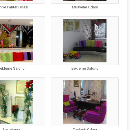
mbe Panter Odası
Muayene Odası
ÇOCUKLARDA
BESLENME VE
ekleme Salonu
Bekleme Salonu
ANNE SÜTÜNÜ
ÖNEMI
Sekretarya
Toplantı Odası