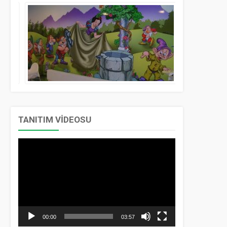
TANITIM VİDEOSU
Video
oynatıcı
00:00
03:57