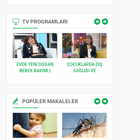
TV PROGRAMLARI
EVDE YENI DOĞAN
ÇOCUKLARDA DIŞ
ÇOCUKLA
BEBEK BAKIMI |
SAĞLIĞI VE
ATEŞ V
N
BEBEĞIM
BESLENME
BAĞIŞIK
BÜYÜYOR
SISTEMI
BEBEĞ
BÜYÜY
POPÜLER MAKALELER