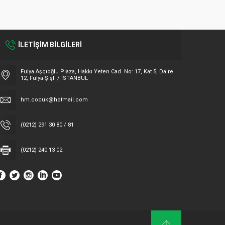
İLETİŞİM BİLGİLERİ
Fulya Aşçıoğlu Plaza, Hakkı Yeten Cad. No: 17, Kat 5, Daire
12, Fulya-Şişli / İSTANBUL
hm.cocuk@hotmail.com
(0212) 291 30 80 / 81
(0212) 240 13 02