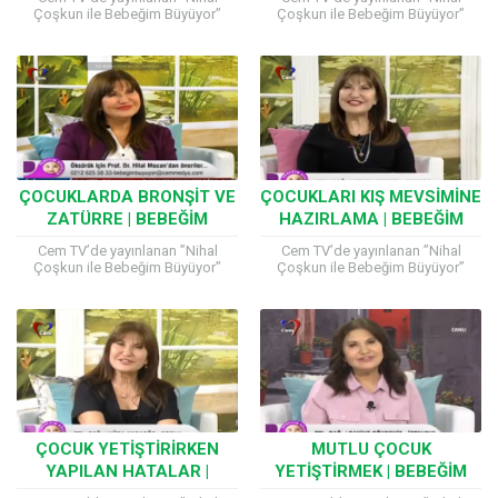
Çoşkun ile Bebeğim Büyüyor”
Çoşkun ile Bebeğim Büyüyor”
programına katılan Çocuk Sağlığı
programına katılan Çocuk Sağlığı
ve Hastalıkları Uzmanı Prof. Dr.
ve Hastalıkları Uzmanı Prof. Dr.
Hilal Mocan, çocuk sağlığıyla...
Hilal Mocan, çocuk sağlığıyla...
ÇOCUKLARDA BRONŞIT VE
ÇOCUKLARI KIŞ MEVSIMINE
ZATÜRRE | BEBEĞIM
HAZIRLAMA | BEBEĞIM
BÜYÜYOR
BÜYÜYOR
Cem TV’de yayınlanan ”Nihal
Cem TV’de yayınlanan ”Nihal
Çoşkun ile Bebeğim Büyüyor”
Çoşkun ile Bebeğim Büyüyor”
programına katılan Çocuk Sağlığı
programına katılan Çocuk Sağlığı
ve Hastalıkları Uzmanı Prof. Dr.
ve Hastalıkları Uzmanı Prof. Dr.
Hilal Mocan, çocuk sağlığıyla...
Hilal Mocan, çocuk sağlığıyla...
ÇOCUK YETIŞTIRIRKEN
MUTLU ÇOCUK
YAPILAN HATALAR |
YETIŞTIRMEK | BEBEĞIM
BEBEĞIM BÜYÜYOR
BÜYÜYOR