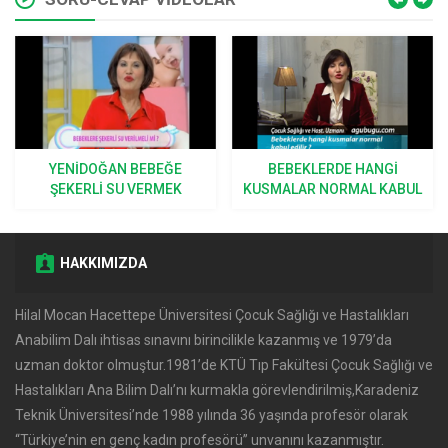
YENIDOĞAN BEBEĞE
BEBEKLERDE HANGI
ŞEKERLI SU VERMEK
KUSMALAR NORMAL KABUL
DOĞRU MU?
EDILIR?
HAKKIMIZDA
Hilal Mocan Hacettepe Üniversitesi Çocuk Sağlığı ve Hastalıkları
Anabilim Dalı ihtisas sınavını birincilikle kazanmış ve 1979’da
uzman doktor olmuştur.1981’de KTÜ Tıp Fakültesi Çocuk Sağlığı ve
Hastalıkları Ana Bilim Dalı’nı kurmakla görevlendirilmiş,Karadeniz
Teknik Üniversitesi’nde 1988 yılında 36 yaşında profesör olarak
‘‘Türkiye’nin en genç kadın profesörü’’ unvanını kazanmıştır.