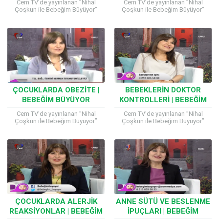
Cem TV’de yayınlanan ”Nihal
Cem TV’de yayınlanan ”Nihal
Çoşkun ile Bebeğim Büyüyor”
Çoşkun ile Bebeğim Büyüyor”
programına katılan Çocuk Sağlığı
programına katılan Çocuk Sağlığı
ve Hastalıkları Uzmanı Prof. Dr.
ve Hastalıkları Uzmanı Prof. Dr.
Hilal Mocan, çocuk sağlığıyla...
Hilal Mocan, çocuk sağlığıyla...
ÇOCUKLARDA OBEZITE |
BEBEKLERIN DOKTOR
BEBEĞIM BÜYÜYOR
KONTROLLERI | BEBEĞIM
BÜYÜYOR
Cem TV’de yayınlanan ”Nihal
Cem TV’de yayınlanan ”Nihal
Çoşkun ile Bebeğim Büyüyor”
Çoşkun ile Bebeğim Büyüyor”
programına katılan Çocuk Sağlığı
programına katılan Çocuk Sağlığı
ve Hastalıkları Uzmanı Prof. Dr.
ve Hastalıkları Uzmanı Prof. Dr.
Hilal Mocan, çocuk sağlığıyla...
Hilal Mocan, çocuk sağlığıyla...
ÇOCUKLARDA ALERJIK
ANNE SÜTÜ VE BESLENME
REAKSIYONLAR | BEBEĞIM
İPUÇLARI | BEBEĞIM