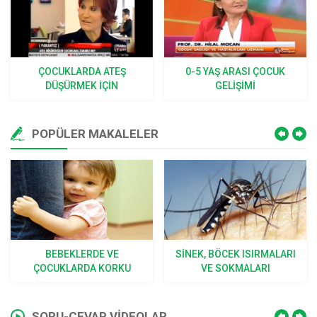
ÇOCUKLARDA ATEŞ
0-5 YAŞ ARASI ÇOCUK
DÜŞÜRMEK İÇIN
GELIŞIMI
KULLANILAN SOĞUK
ALGINLIĞI İLAÇLARI
POPÜLER MAKALELER
BEBEKLERDE VE
SINEK, BÖCEK ISIRMALARI
ÇOCUKLARDA KORKU
VE SOKMALARI
SORU-CEVAP VİDEOLAR