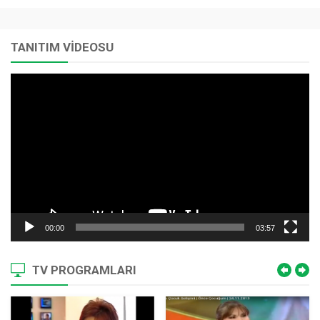
TANITIM VİDEOSU
Video
oynatıcı
00:00
03:57
TV PROGRAMLARI