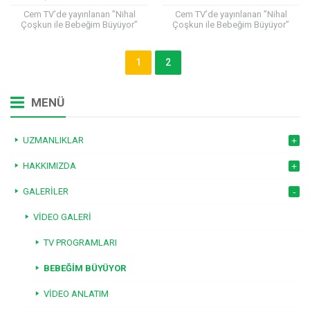
BÜYÜYOR
BÜYÜYOR
Cem TV’de yayınlanan ”Nihal
Cem TV’de yayınlanan ”Nihal
Çoşkun ile Bebeğim Büyüyor”
Çoşkun ile Bebeğim Büyüyor”
programına katılan Çocuk Sağlığı
programına katılan Çocuk Sağlığı
ve Hastalıkları Uzmanı Prof. Dr.
ve Hastalıkları Uzmanı Prof. Dr.
Hilal Mocan, çocuk sağlığıyla...
Hilal Mocan, çocuk sağlığıyla...
1
2
MENÜ
UZMANLIKLAR
HAKKIMIZDA
GALERILER
VIDEO GALERI
TV PROGRAMLARI
BEBEĞIM BÜYÜYOR
VIDEO ANLATIM