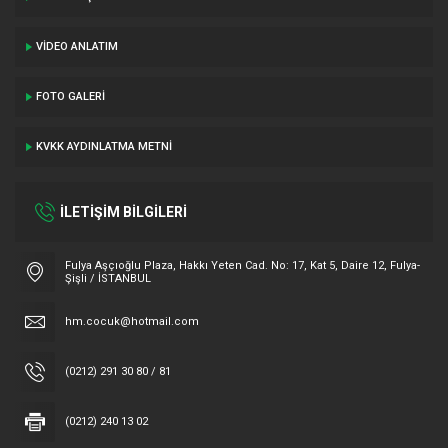
VIDEO ANLATIM
FOTO GALERI
KVKK AYDINLATMA METNI
İLETİŞİM BİLGİLERİ
Fulya Aşçıoğlu Plaza, Hakkı Yeten Cad. No: 17, Kat 5, Daire 12, Fulya-
Şişli / İSTANBUL
hm.cocuk@hotmail.com
(0212) 291 30 80 / 81
(0212) 240 13 02