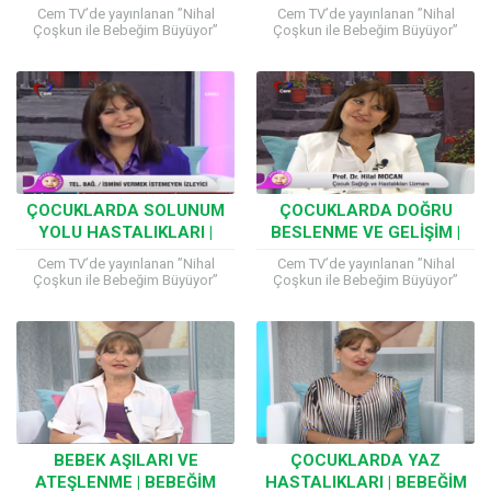
BÜYÜYOR
BÜYÜYOR
Cem TV’de yayınlanan ”Nihal
Cem TV’de yayınlanan ”Nihal
Çoşkun ile Bebeğim Büyüyor”
Çoşkun ile Bebeğim Büyüyor”
programına katılan Çocuk Sağlığı
programına katılan Çocuk Sağlığı
ve Hastalıkları Uzmanı Prof. Dr.
ve Hastalıkları Uzmanı Prof. Dr.
Hilal Mocan, çocuk sağlığıyla...
Hilal Mocan, çocuk sağlığıyla...
ÇOCUKLARDA SOLUNUM
ÇOCUKLARDA DOĞRU
YOLU HASTALIKLARI |
BESLENME VE GELIŞIM |
BEBEĞIM BÜYÜYOR
BEBEĞIM BÜYÜYOR
Cem TV’de yayınlanan ”Nihal
Cem TV’de yayınlanan ”Nihal
Çoşkun ile Bebeğim Büyüyor”
Çoşkun ile Bebeğim Büyüyor”
programına katılan Çocuk Sağlığı
programına katılan Çocuk Sağlığı
ve Hastalıkları Uzmanı Prof. Dr.
ve Hastalıkları Uzmanı Prof. Dr.
Hilal Mocan, çocuk sağlığıyla...
Hilal Mocan, çocuk sağlığıyla...
BEBEK AŞILARI VE
ÇOCUKLARDA YAZ
ATEŞLENME | BEBEĞIM
HASTALIKLARI | BEBEĞIM