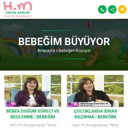
BEBEĞIM BÜYÜYOR
Anasayfa
»
Bebeğim Büyüyor
BEBEK DOĞUM SÜRECI VE
ÇOCUKLARDA İDRAR
BESLENME | BEBEĞIM
KAÇIRMA | BEBEĞIM
BÜYÜYOR
BÜYÜYOR
Cem TV’de yayınlanan ”Nihal
Cem TV’de yayınlanan ”Nihal