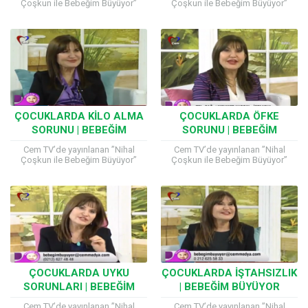
Çoşkun ile Bebeğim Büyüyor”
Çoşkun ile Bebeğim Büyüyor”
programına katılan Çocuk Sağlığı
programına katılan Çocuk Sağlığı
ve Hastalıkları Uzmanı Prof. Dr.
ve Hastalıkları Uzmanı Prof. Dr.
Hilal Mocan, hamilelik
Hilal Mocan, çocuk sağlığıyla...
döneminde...
ÇOCUKLARDA KILO ALMA
ÇOCUKLARDA ÖFKE
SORUNU | BEBEĞIM
SORUNU | BEBEĞIM
BÜYÜYOR
BÜYÜYOR
Cem TV’de yayınlanan ”Nihal
Cem TV’de yayınlanan ”Nihal
Çoşkun ile Bebeğim Büyüyor”
Çoşkun ile Bebeğim Büyüyor”
programına katılan Çocuk Sağlığı
programına katılan Çocuk Sağlığı
ve Hastalıkları Uzmanı Prof. Dr.
ve Hastalıkları Uzmanı Prof. Dr.
Hilal Mocan, çocuk sağlığıyla...
Hilal Mocan, çocuk sağlığıyla...
ÇOCUKLARDA UYKU
ÇOCUKLARDA İŞTAHSIZLIK
SORUNLARI | BEBEĞIM
| BEBEĞIM BÜYÜYOR
BÜYÜYOR
Cem TV’de yayınlanan ”Nihal
Cem TV’de yayınlanan ”Nihal