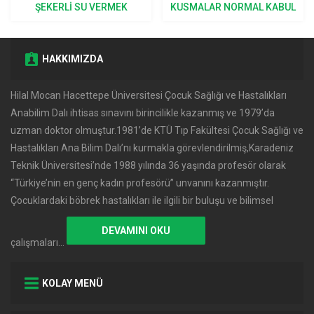
ŞEKERLI SU VERMEK
KUSMALAR NORMAL KABUL
DOĞRU MU?
EDILIR?
HAKKIMIZDA
Hilal Mocan Hacettepe Üniversitesi Çocuk Sağlığı ve Hastalıkları
Anabilim Dalı ihtisas sınavını birincilikle kazanmış ve 1979’da
uzman doktor olmuştur.1981’de KTÜ Tıp Fakültesi Çocuk Sağlığı ve
Hastalıkları Ana Bilim Dalı’nı kurmakla görevlendirilmiş,Karadeniz
Teknik Üniversitesi’nde 1988 yılında 36 yaşında profesör olarak
‘‘Türkiye’nin en genç kadın profesörü’’ unvanını kazanmıştır.
Çocuklardaki böbrek hastalıkları ile ilgili bir buluşu ve bilimsel
DEVAMINI OKU
çalışmaları…
KOLAY MENÜ