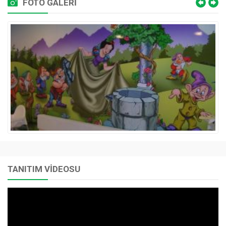
FOTO GALERİ
TANITIM VİDEOSU
Video
oynatıcı