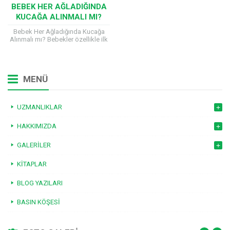
BEBEK HER AĞLADIĞINDA
KUCAĞA ALINMALI MI?
Bebek Her Ağladığında Kucağa
Alınmalı mı? Bebekler özellikle ilk
aylarda her ağladığında özellikle
kucağa alınmalıdır. Çocuk ne
kadar kucakta tutulursa...
MENÜ
UZMANLIKLAR
HAKKIMIZDA
GALERILER
KITAPLAR
BLOG YAZILARI
BASIN KÖŞESI