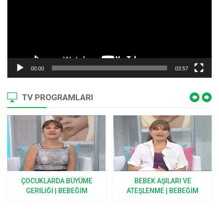
00:00
03:57
TV PROGRAMLARI
ÇOCUKLARDA BÜYÜME
BEBEK AŞILARI VE
GERILIĞI | BEBEĞIM
ATEŞLENME | BEBEĞIM
BÜYÜYOR
BÜYÜYOR