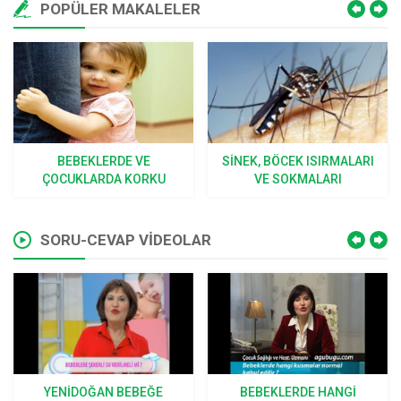
POPÜLER MAKALELER
BEBEKLERDE VE
SINEK, BÖCEK ISIRMALARI
ÇOCUKLARDA KORKU
VE SOKMALARI
SORU-CEVAP VİDEOLAR
YENIDOĞAN BEBEĞE
BEBEKLERDE HANGI