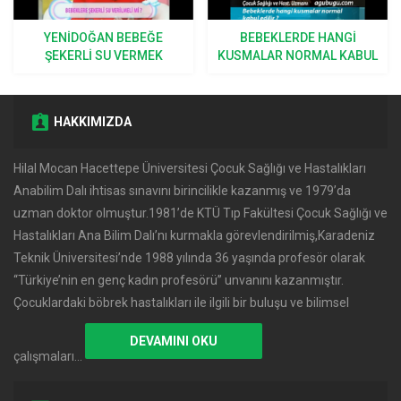
YENIDOĞAN BEBEĞE
BEBEKLERDE HANGI
ŞEKERLI SU VERMEK
KUSMALAR NORMAL KABUL
DOĞRU MU?
EDILIR?
HAKKIMIZDA
Hilal Mocan Hacettepe Üniversitesi Çocuk Sağlığı ve Hastalıkları
Anabilim Dalı ihtisas sınavını birincilikle kazanmış ve 1979’da
uzman doktor olmuştur.1981’de KTÜ Tıp Fakültesi Çocuk Sağlığı ve
Hastalıkları Ana Bilim Dalı’nı kurmakla görevlendirilmiş,Karadeniz
Teknik Üniversitesi’nde 1988 yılında 36 yaşında profesör olarak
‘‘Türkiye’nin en genç kadın profesörü’’ unvanını kazanmıştır.
Çocuklardaki böbrek hastalıkları ile ilgili bir buluşu ve bilimsel
DEVAMINI OKU
çalışmaları…