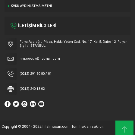
KVKK AYDINLATMA METNI
İLETİŞİM BİLGİLERİ
Fulya Aşçıoğlu Plaza, Hakkı Yeten Cad. No: 17, Kat 5, Daire 12, Fulya-
Şişli / İSTANBUL
hm.cocuk@hotmail.com
(0212) 291 30 80 / 81
(0212) 240 13 02
Copyright © 2004 - 2022 hilalmocan.com. Tüm hakları saklıdır.