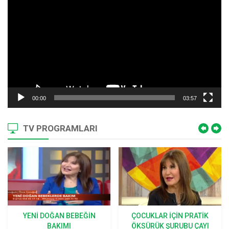
00:00
03:57
TV PROGRAMLARI
YENI DOĞAN BEBEĞIN
ÇOCUKLAR İÇIN PRATIK
BAKIMI
ÖKSÜRÜK ŞURUBU ÇAYI