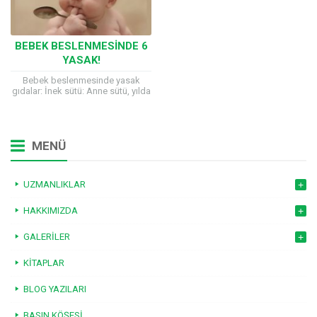
BEBEK BESLENMESINDE 6
YASAK!
Bebek beslenmesinde yasak
gıdalar: İnek sütü: Anne sütü, yılda
milyonlarca çocuğun ölümünü
önleyen, besleyici, ekonomik, yan
etkisi olmayan ve bebeğe
verirken...
MENÜ
UZMANLIKLAR
HAKKIMIZDA
GALERILER
KITAPLAR
BLOG YAZILARI
BASIN KÖŞESI