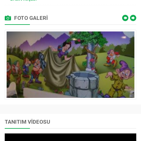
FOTO GALERİ
TANITIM VİDEOSU
Video
oynatıcı