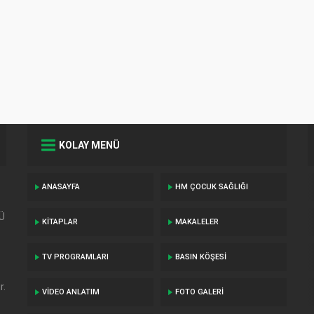
KABIZLIKTA FIT
VE ZEYTINYAĞ
NASIL
KULLANILMALI
KOLAY MENÜ
ANASAYFA
HM ÇOCUK SAĞLIĞI
TÜ
KITAPLAR
MAKALELER
TV PROGRAMLARI
BASIN KÖŞESI
r.
VIDEO ANLATIM
FOTO GALERI