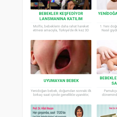
BEBEKLER KEŞFEDIYOR
YENIDOĞA
LANSMANINA KATILIM
Molfix, bebeklerin daha rahat hareket
1. Yeni do
etmesi amacıyla, Türkiye’de ilk kez 3D
Nasıl giydi
teknolojisini kullanarak yeni bir bebek
dengesi yak
bezi üretti. Yeni Molfix’in...
girer
BEBEKLE
UYUMAYAN BEBEK
SA
Yenidoğan bebek, doğumdan sonraki ilk
Pamukçuk
birkaç saat içinde genellikle uyanıktır;
döneminde
sonra derin uykuya dalar. Yenidoğan
enfeksiyon
bebekler her ne kadar çok...
yanaklarını
dilin