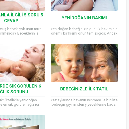
NLA İLGILI 5 SORU 5
YENIDOĞANIN BAKIMI
CEVAP
ğmuş bebek çok üşür mü?
Yenidoğan bebeğinizin günlük bakımının
rilmelidir? Bebeklerin ısı
önemli bir kısmı onun temizliğidir. Ancak
laşık altı aylıkken düzene
bunun dışında özellikle dikkat etmeniz
. Altı aydan küçük...
gereken birkaç bakım kuralı da...
RDE SIK GÖRÜLEN 6
BEBEĞINIZLE İLK TATIL
ĞLIK SORUNU
: Özellikle yenidoğan
Yaz aylarında havanın ısınması ile birlikte
 en sık görülen ağız içi
bebeğin giyiminden yiyeceklerine kadar
udur. Bebeğin damağında,
bazı konular özel bir dikkat gerektirir.
n iç yüzeyinde ve bazen de
Bebekler sıcak havada daha...
de ve dişetlerinde...