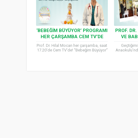
‘BEBEĞIM BÜYÜYOR’ PROGRAMI
PROF. DR
HER ÇARŞAMBA CEM TV’DE
VE BA
Prof. Dr. Hilal Mocan her çarşamba, saat
Geçtiğim
17.20’de Cem TV’de! “Bebeğim Büyüyor”
Anaokulu’nda
adlı canlı yayına katılacak olan Prof. Dr.
Hilal Mocan
Hilal...
oldu. An
yanıtlay