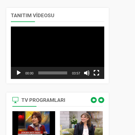
TANITIM VİDEOSU
Video
oynatıcı
00:00
03:57
TV PROGRAMLARI