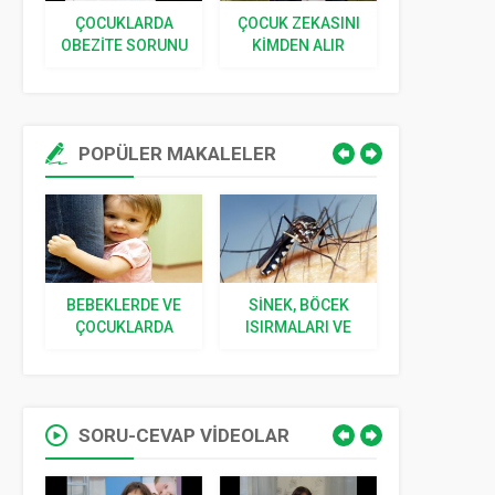
ÇOCUKLARDA
ÇOCUK ZEKASINI
ÇOCUKLA
OBEZITE SORUNU
KIMDEN ALIR
SOLUNUM 
İLE MÜCADELE
HASTALIKL
BEBEĞ
BÜYÜY
POPÜLER MAKALELER
BEBEKLERDE VE
SINEK, BÖCEK
YENIDOĞ
VE
ÇOCUKLARDA
ISIRMALARI VE
İLGILI 5 S
I
KORKU
SOKMALARI
CEVA
SORU-CEVAP VİDEOLAR