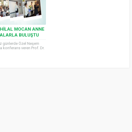
. HILAL MOCAN ANNE
BALARLA BULUŞTU
iz günlerde Özel Neşem
 konferans veren Prof. Dr.
 anne-babaların ilgi odağı
ne-babaların sorularını
an Mocan, mevsimsel...