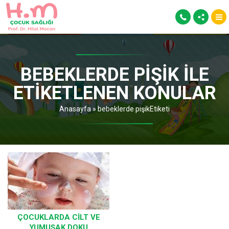
BEBEKLERDE PIŞIK ILE
ETIKETLENEN KONULAR
Anasayfa
»
bebeklerde pişikEtiketi
ÇOCUKLARDA CILT VE
YUMUŞAK DOKU