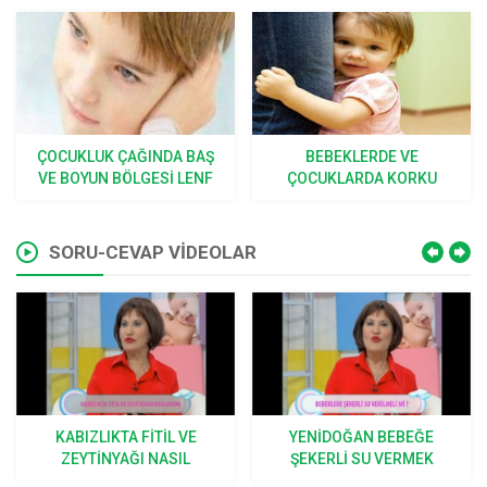
BEBEKLERDE VE
SINEK, BÖCEK ISIRMALARI
ÇOCUKLARDA KORKU
VE SOKMALARI
SORU-CEVAP VİDEOLAR
YENIDOĞAN BEBEĞE
BEBEKLERDE HANGI
ŞEKERLI SU VERMEK
KUSMALAR NORMAL KABUL
DOĞRU MU?
EDILIR?