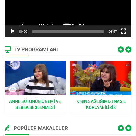
00:00
03:57
TV PROGRAMLARI
KIŞIN SAĞLIĞIMIZI NASIL
YENI DOĞAN BEBEK NASIL
KORUYABILIRIZ
YIKANIR VE GIYDIRILIR
POPÜLER MAKALELER