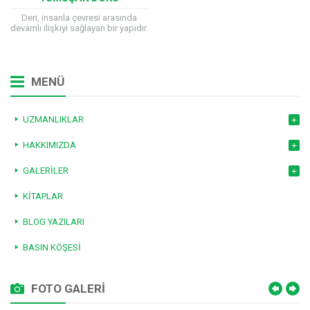
ENFEKSIYONLARI
Deri, insanla çevresi arasında
devamlı ilişkiyi sağlayan bir yapıdır.
Sürekli dış ortamla temas halinde
olduğumuz için, deri ve deri altı...
MENÜ
UZMANLIKLAR
HAKKIMIZDA
GALERILER
KITAPLAR
BLOG YAZILARI
BASIN KÖŞESI
FOTO GALERİ