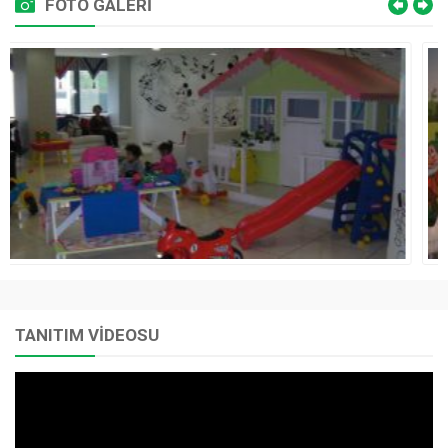
FOTO GALERİ
TANITIM VİDEOSU
Video
oynatıcı