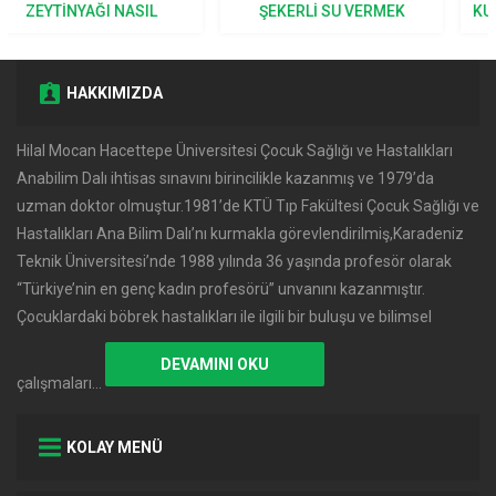
ŞEKERLI SU VERMEK
KUSMALAR NORMAL KABUL
DOĞRU MU?
EDILIR?
HAKKIMIZDA
Hilal Mocan Hacettepe Üniversitesi Çocuk Sağlığı ve Hastalıkları
Anabilim Dalı ihtisas sınavını birincilikle kazanmış ve 1979’da
uzman doktor olmuştur.1981’de KTÜ Tıp Fakültesi Çocuk Sağlığı ve
Hastalıkları Ana Bilim Dalı’nı kurmakla görevlendirilmiş,Karadeniz
Teknik Üniversitesi’nde 1988 yılında 36 yaşında profesör olarak
‘‘Türkiye’nin en genç kadın profesörü’’ unvanını kazanmıştır.
Çocuklardaki böbrek hastalıkları ile ilgili bir buluşu ve bilimsel
DEVAMINI OKU
çalışmaları…
KOLAY MENÜ