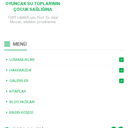
OYUNCAK SU TOPLARININ
ÇOCUK SAĞLIĞINA
OLUMSUZ ETKILERI
TGRT HABER için, Prof. Dr. Hilal
Mocan, ailelerin çocuklarına
oyuncak seçiminde doğru
tercihlerde bulunmaları
hakkında değerlendirmelerde
bulunuyor. Çocuk sağlığına zararlı
MENÜ
ve tehlikeli olduğu...
UZMANLIKLAR
HAKKIMIZDA
GALERILER
KITAPLAR
BLOG YAZILARI
BASIN KÖŞESI