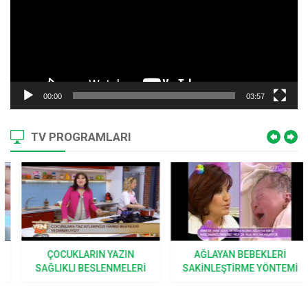
00:00
03:57
TV PROGRAMLARI
ÇOCUKLARIN YAZIN
AĞLAYAN BEBEKLERI
SAĞLIKLI BESLENMELERI
SAKINLEŞTIRME YÖNTEMI
IÇIN TARIFLER