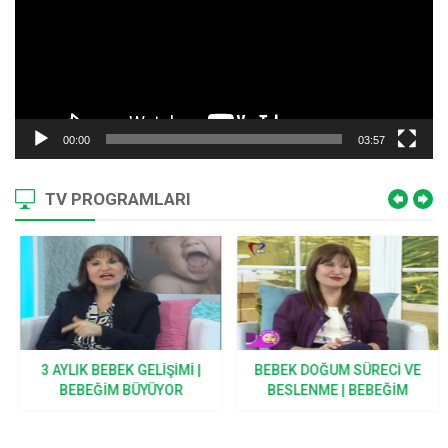
00:00
03:57
TV PROGRAMLARI
3 AYLIK BEBEK GELIŞIMI |
BEBEK DOĞUM SÜRECI VE
BEBEĞIM BÜYÜYOR
BESLENME | BEBEĞIM
BÜYÜYOR