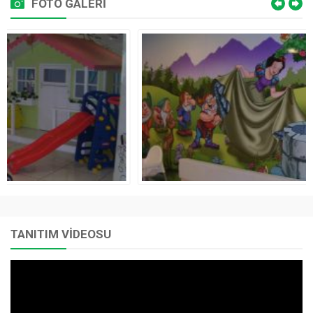
FOTO GALERİ
TANITIM VİDEOSU
Video
oynatıcı