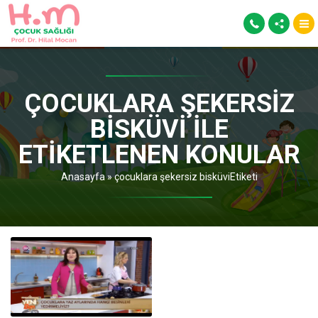
ÇOCUKLARA ŞEKERSIZ
BISKÜVI ILE
ETIKETLENEN KONULAR
Anasayfa
»
çocuklara şekersiz bisküviEtiketi