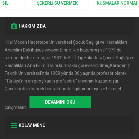
ŞEKERLI SU VERMEK
KUSMALAR NORMAL KABUL
DOĞRU MU?
EDILIR?
HAKKIMIZDA
Hilal Mocan Hacettepe Üniversitesi Çocuk Sağlığı ve Hastalıkları
Anabilim Dalı ihtisas sınavını birincilikle kazanmış ve 1979’da
uzman doktor olmuştur.1981’de KTÜ Tıp Fakültesi Çocuk Sağlığı ve
Hastalıkları Ana Bilim Dalı’nı kurmakla görevlendirilmiş,Karadeniz
Teknik Üniversitesi’nde 1988 yılında 36 yaşında profesör olarak
‘‘Türkiye’nin en genç kadın profesörü’’ unvanını kazanmıştır.
Çocuklardaki böbrek hastalıkları ile ilgili bir buluşu ve bilimsel
DEVAMINI OKU
çalışmaları…
KOLAY MENÜ