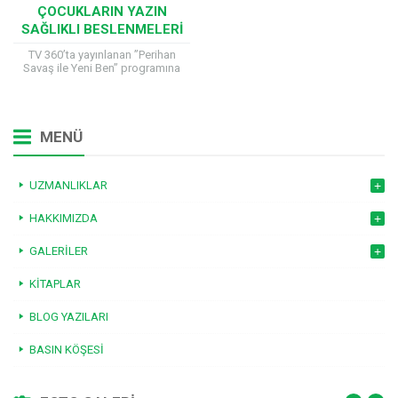
ÇOCUKLARIN YAZIN
SAĞLIKLI BESLENMELERI
IÇIN TARIFLER
TV 360’ta yayınlanan ”Perihan
Savaş ile Yeni Ben” programına
katılan Çocuk Sağlığı ve
Hastalıkları Uzmanı Prof. Dr. Hilal
Mocan, çocukların yaz...
MENÜ
UZMANLIKLAR
HAKKIMIZDA
GALERILER
KITAPLAR
BLOG YAZILARI
BASIN KÖŞESI