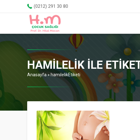
(0212) 291 30 80
HAMILELIK ILE ETIK
Anasayfa
»
hamilelikEtiketi