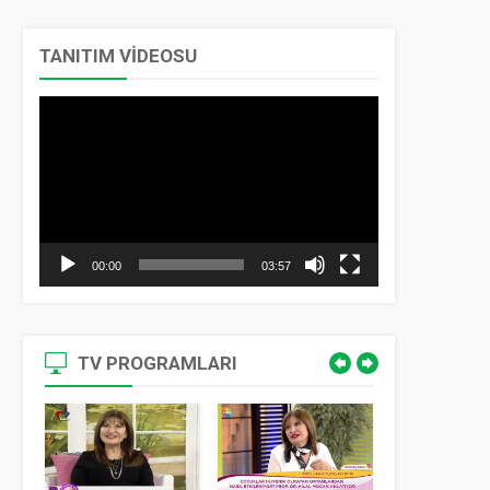
TANITIM VİDEOSU
Video
oynatıcı
00:00
03:57
TV PROGRAMLARI