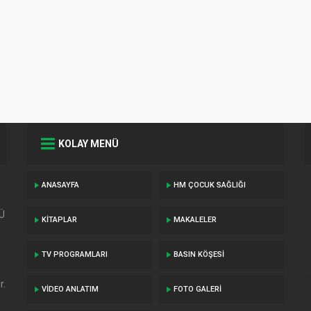
KABIZLIKTA FIT
VE ZEYTINYAĞ
NASIL
KULLANILMALI
KOLAY MENÜ
ANASAYFA
HM ÇOCUK SAĞLIĞI
TÜ
KITAPLAR
MAKALELER
TV PROGRAMLARI
BASIN KÖŞESI
r.
VIDEO ANLATIM
FOTO GALERI