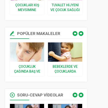
Ş
TUVALET HIJYENI
BEBEKLERDE EK
ÇOCUKLARD
VE ÇOCUK SAĞLIĞI
GIDAYA NE ZAMAN
ALMA SORU
BAŞLANIR
BEBEĞ
BÜYÜY
POPÜLER MAKALELER
BEBEKLERDE VE
SINEK, BÖCEK
YENIDOĞ
VE
ÇOCUKLARDA
ISIRMALARI VE
İLGILI 5 S
I
KORKU
SOKMALARI
CEVA
SORU-CEVAP VİDEOLAR