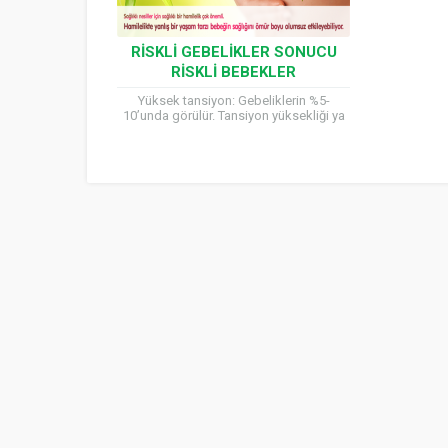
RISKLI GEBELIKLER SONUCU
RISKLI BEBEKLER
Yüksek tansiyon: Gebeliklerin %5-
10’unda görülür. Tansiyon yüksekliği ya
daha önceden vardır ya da gebelik
sırasında ortaya çıkabilir. Eğer tansiyon
değeri çok...