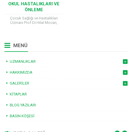
OKUL HASTALIKLARI VE
ÖNLEME
Çocuk Sağlığı ve Hastalıkları
Uzmanı Prof.Dr.Hilal Mocan,
bugün saat 11:15’te Tgrt Haber’de
İlknur Üstündağ’ın sunduğu Önce
Çocuğum programıyla canlı olarak
ekranlara geliyor....
MENÜ
UZMANLIKLAR
HAKKIMIZDA
GALERILER
KITAPLAR
BLOG YAZILARI
BASIN KÖŞESI