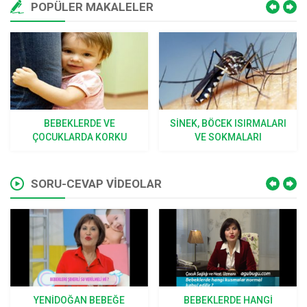
POPÜLER MAKALELER
BEBEKLERDE VE
SINEK, BÖCEK ISIRMALARI
ÇOCUKLARDA KORKU
VE SOKMALARI
SORU-CEVAP VİDEOLAR
YENIDOĞAN BEBEĞE
BEBEKLERDE HANGI