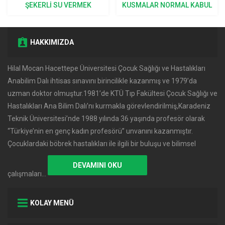
ŞEKERLI SU VERMEK
KUSMALAR NORMAL KABUL
DOĞRU MU?
EDILIR?
HAKKIMIZDA
Hilal Mocan Hacettepe Üniversitesi Çocuk Sağlığı ve Hastalıkları
Anabilim Dalı ihtisas sınavını birincilikle kazanmış ve 1979’da
uzman doktor olmuştur.1981’de KTÜ Tıp Fakültesi Çocuk Sağlığı ve
Hastalıkları Ana Bilim Dalı’nı kurmakla görevlendirilmiş,Karadeniz
Teknik Üniversitesi’nde 1988 yılında 36 yaşında profesör olarak
‘‘Türkiye’nin en genç kadın profesörü’’ unvanını kazanmıştır.
Çocuklardaki böbrek hastalıkları ile ilgili bir buluşu ve bilimsel
DEVAMINI OKU
çalışmaları…
KOLAY MENÜ