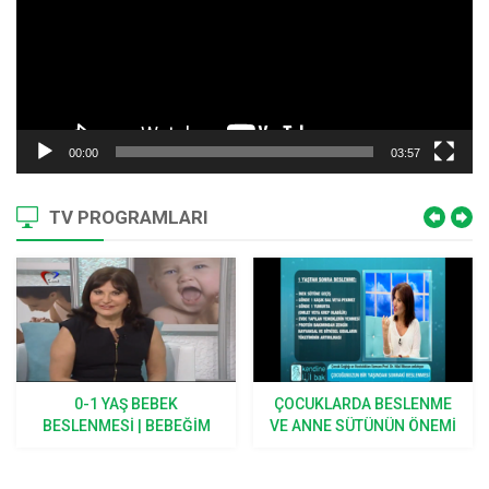
00:00
03:57
TV PROGRAMLARI
0-1 YAŞ BEBEK
ÇOCUKLARDA BESLENME
BESLENMESI | BEBEĞIM
VE ANNE SÜTÜNÜN ÖNEMI
BÜYÜYOR