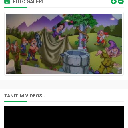
FOTO GALERİ
TANITIM VİDEOSU
Video
oynatıcı