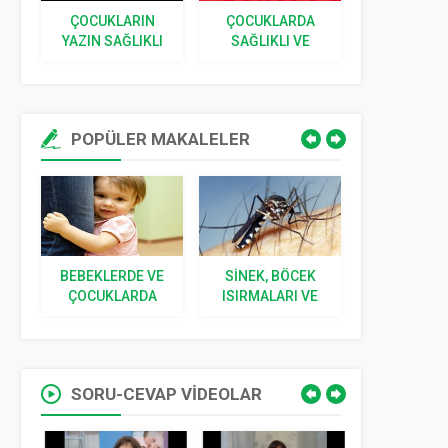
K
ÇOCUKLARIN
ÇOCUKLARDA
ÇOCUKLAR 
YAZIN SAĞLIKLI
SAĞLIKLI VE
PRATIK ÖK
BESLENMELERI
DOĞRU BESLENME
ŞURUBU Ç
IÇIN TARIFLER
TARIF
POPÜLER MAKALELER
BEBEKLERDE VE
SINEK, BÖCEK
YENIDOĞ
VE
ÇOCUKLARDA
ISIRMALARI VE
İLGILI 5 S
I
KORKU
SOKMALARI
CEVA
SORU-CEVAP VİDEOLAR