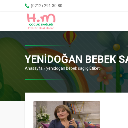
(0212) 291 30 80
YENIDOĞAN BEBEK SA
Anasayfa
»
yenidoğan bebek sağlığıEtiketi