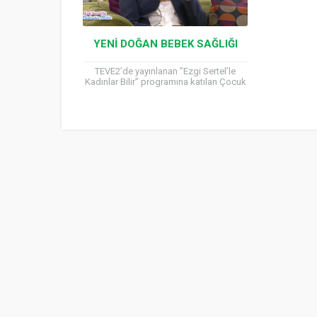
YENI DOĞAN BEBEK SAĞLIĞI
TEVE2’de yayınlanan ”Ezgi Sertel’le
Kadınlar Bilir” programına katılan Çocuk
Sağlığı ve Hastalıkları Uzmanı Prof. Dr.
Hilal Mocan, yeni doğan bebek sağlığı...