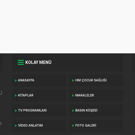
KABIZLIKTA FIT
VE ZEYTINYAĞ
NASIL
KULLANILMALI
KOLAY MENÜ
ANASAYFA
HM ÇOCUK SAĞLIĞI
TÜ
KITAPLAR
MAKALELER
TV PROGRAMLARI
BASIN KÖŞESI
r.
VIDEO ANLATIM
FOTO GALERI