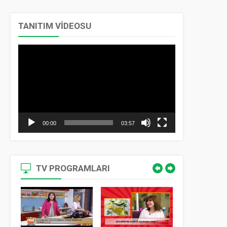
TANITIM VİDEOSU
Video
oynatıcı
00:00
03:57
TV PROGRAMLARI