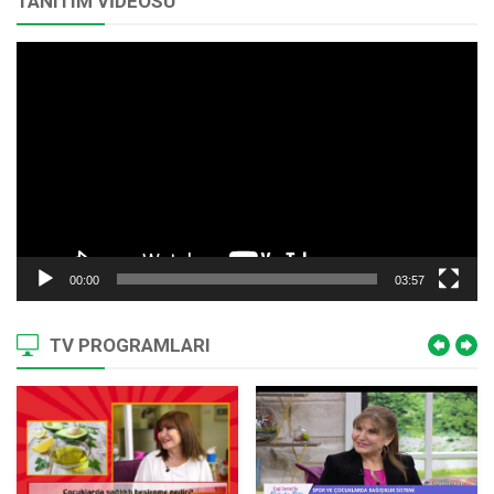
TANITIM VİDEOSU
Video
oynatıcı
00:00
03:57
TV PROGRAMLARI