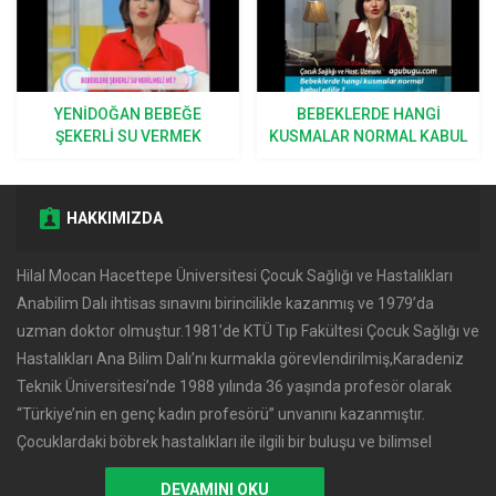
YENIDOĞAN BEBEĞE
BEBEKLERDE HANGI
ŞEKERLI SU VERMEK
KUSMALAR NORMAL KABUL
DOĞRU MU?
EDILIR?
HAKKIMIZDA
Hilal Mocan Hacettepe Üniversitesi Çocuk Sağlığı ve Hastalıkları
Anabilim Dalı ihtisas sınavını birincilikle kazanmış ve 1979’da
uzman doktor olmuştur.1981’de KTÜ Tıp Fakültesi Çocuk Sağlığı ve
Hastalıkları Ana Bilim Dalı’nı kurmakla görevlendirilmiş,Karadeniz
Teknik Üniversitesi’nde 1988 yılında 36 yaşında profesör olarak
‘‘Türkiye’nin en genç kadın profesörü’’ unvanını kazanmıştır.
Çocuklardaki böbrek hastalıkları ile ilgili bir buluşu ve bilimsel
DEVAMINI OKU