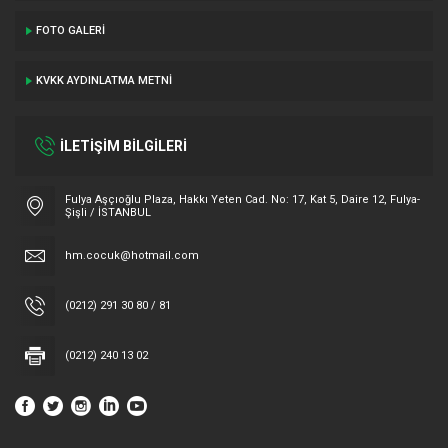
FOTO GALERI
KVKK AYDINLATMA METNI
İLETİŞİM BİLGİLERİ
Fulya Aşçıoğlu Plaza, Hakkı Yeten Cad. No: 17, Kat 5, Daire 12, Fulya-
Şişli / İSTANBUL
hm.cocuk@hotmail.com
(0212) 291 30 80 / 81
(0212) 240 13 02