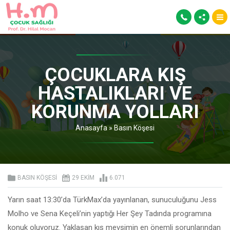
ÇOCUKLARA KIŞ
HASTALIKLARI VE
KORUNMA YOLLARI
Anasayfa
»
Basın Köşesi
BASIN KÖŞESI
29 EKIM
6.071
Yarın saat 13:30’da TürkMax’da yayınlanan, sunuculuğunu Jess
Molho ve Sena Keçeli’nin yaptığı Her Şey Tadında programına
konuk oluyoruz. Yaklaşan kış mevsimin en önemli sorunlarından