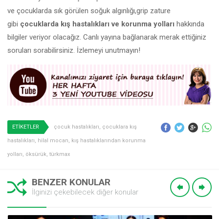
ve çocuklarda sık görülen soğuk algınlığı,grip zature
gibi
çocuklarda kış hastalıkları ve korunma yolları
hakkında
bilgiler veriyor olacağız. Canlı yayına bağlanarak merak ettiğiniz
soruları sorabilirsiniz. İzlemeyi unutmayın!
ETİKETLER
çocuk hastalıkları
,
çocuklara kış
hastalıkları
,
hilal mocan
,
kış hastalıklarından korunma
yolları
,
öksürük
,
türkmax
BENZER KONULAR
İlginizi çekebilecek diğer konular