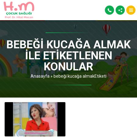
BEBEĞI KUCAĞA ALMAK
ILE ETIKETLENEN
KONULAR
Anasayfa
»
bebeği kucağa almakEtiketi