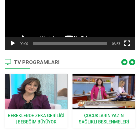
00:00
03:57
TV PROGRAMLARI
ÇOCUKLARIN YAZIN
ÇOCUKLAR KIŞ AYLARINDA
SAĞLIKLI BESLENMELERI
NASIL BESLENMELI
IÇIN TARIFLER