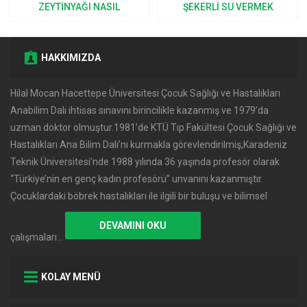
IL
ŞEKERLI SU VERMEK
KUSMALAR NORMAL KA
?
DOĞRU MU?
EDILIR?
HAKKIMIZDA
Hilal Mocan Hacettepe Üniversitesi Çocuk Sağlığı ve Hastalıkları
Anabilim Dalı ihtisas sınavını birincilikle kazanmış ve 1979’da
uzman doktor olmuştur.1981’de KTÜ Tıp Fakültesi Çocuk Sağlığı ve
Hastalıkları Ana Bilim Dalı’nı kurmakla görevlendirilmiş,Karadeniz
Teknik Üniversitesi’nde 1988 yılında 36 yaşında profesör olarak
‘‘Türkiye’nin en genç kadın profesörü’’ unvanını kazanmıştır.
Çocuklardaki böbrek hastalıkları ile ilgili bir buluşu ve bilimsel
DEVAMINI OKU
çalışmaları…
KOLAY MENÜ