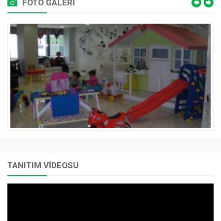
FOTO GALERİ
TANITIM VİDEOSU
Video
oynatıcı