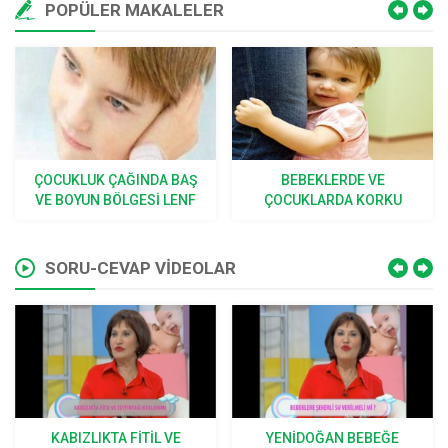
POPÜLER MAKALELER
Ş
BEBEKLERDE VE
SINEK, BÖCEK ISIRMALARI
F
ÇOCUKLARDA KORKU
VE SOKMALARI
SORU-CEVAP VİDEOLAR
 VE
YENIDOĞAN BEBEĞE
BEBEKLERDE HANG