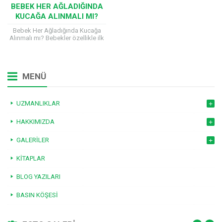
BEBEK HER AĞLADIĞINDA
KUCAĞA ALINMALI MI?
Bebek Her Ağladığında Kucağa
Alınmalı mı? Bebekler özellikle ilk
aylarda her ağladığında özellikle
kucağa alınmalıdır. Çocuk ne
kadar kucakta tutulursa...
MENÜ
UZMANLIKLAR
HAKKIMIZDA
GALERILER
KITAPLAR
BLOG YAZILARI
BASIN KÖŞESI