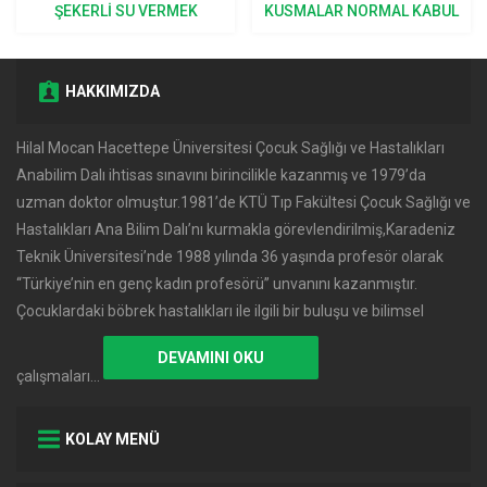
ŞEKERLI SU VERMEK
KUSMALAR NORMAL KABUL
DOĞRU MU?
EDILIR?
HAKKIMIZDA
Hilal Mocan Hacettepe Üniversitesi Çocuk Sağlığı ve Hastalıkları
Anabilim Dalı ihtisas sınavını birincilikle kazanmış ve 1979’da
uzman doktor olmuştur.1981’de KTÜ Tıp Fakültesi Çocuk Sağlığı ve
Hastalıkları Ana Bilim Dalı’nı kurmakla görevlendirilmiş,Karadeniz
Teknik Üniversitesi’nde 1988 yılında 36 yaşında profesör olarak
‘‘Türkiye’nin en genç kadın profesörü’’ unvanını kazanmıştır.
Çocuklardaki böbrek hastalıkları ile ilgili bir buluşu ve bilimsel
DEVAMINI OKU
çalışmaları…
KOLAY MENÜ