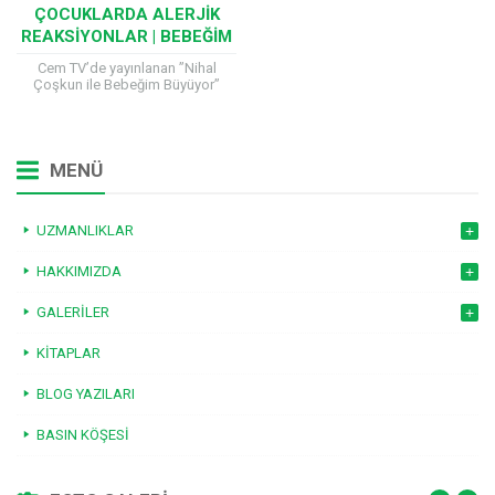
ÇOCUKLARDA ALERJIK
REAKSIYONLAR | BEBEĞIM
BÜYÜYOR
Cem TV’de yayınlanan ”Nihal
Çoşkun ile Bebeğim Büyüyor”
programına katılan Çocuk Sağlığı
ve Hastalıkları Uzmanı Prof. Dr.
Hilal Mocan, çocuk sağlığıyla...
MENÜ
UZMANLIKLAR
HAKKIMIZDA
GALERILER
KITAPLAR
BLOG YAZILARI
BASIN KÖŞESI