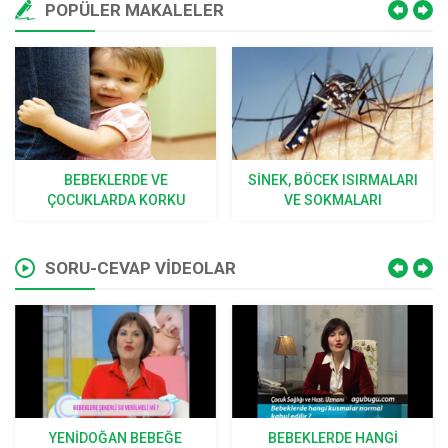
POPÜLER MAKALELER
BEBEKLERDE VE
SINEK, BÖCEK ISIRMALARI
ÇOCUKLARDA KORKU
VE SOKMALARI
SORU-CEVAP VİDEOLAR
YENIDOĞAN BEBEĞE
BEBEKLERDE HANGI