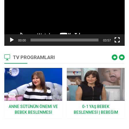
00:00
03:57
TV PROGRAMLARI
ANNE SÜTÜNÜN ÖNEMI VE
0-1 YAŞ BEBEK
BEBEK BESLENMESI
BESLENMESI | BEBEĞIM
BÜYÜYOR