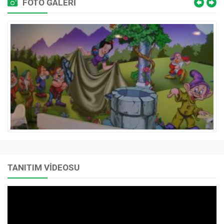
FOTO GALERİ
TANITIM VİDEOSU
Video
oynatıcı