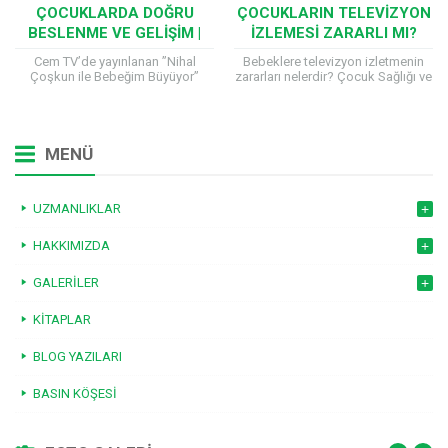
ÇOCUKLARDA DOĞRU
ÇOCUKLARIN TELEVIZYON
BESLENME VE GELIŞIM |
İZLEMESI ZARARLI MI?
BEBEĞIM BÜYÜYOR
Cem TV’de yayınlanan ”Nihal
Bebeklere televizyon izletmenin
Çoşkun ile Bebeğim Büyüyor”
zararları nelerdir? Çocuk Sağlığı ve
programına katılan Çocuk Sağlığı
Hastalıkları uzmanı Prof.Dr.Hilal
ve Hastalıkları Uzmanı Prof. Dr.
Mocan, çocuklar ve bebeklerin
Hilal Mocan, çocuk sağlığıyla...
televizyon izlemesinde ne gibi
sakıncalar...
MENÜ
UZMANLIKLAR
HAKKIMIZDA
GALERILER
KITAPLAR
BLOG YAZILARI
BASIN KÖŞESI