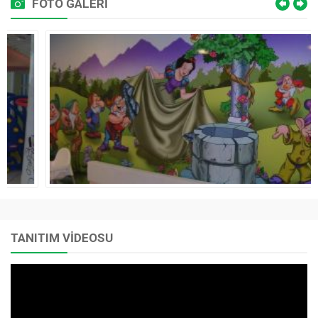
FOTO GALERİ
TANITIM VİDEOSU
Video
oynatıcı