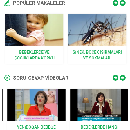
POPÜLER MAKALELER
BEBEKLERDE VE
SINEK, BÖCEK ISIRMALARI
ÇOCUKLARDA KORKU
VE SOKMALARI
SORU-CEVAP VİDEOLAR
YENIDOĞAN BEBEĞE
BEBEKLERDE HANGI