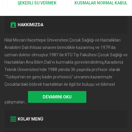
ŞEKERLI SU VERMEK
KUSMALAR NORMAL KABUL
DOĞRU MU?
EDILIR?
HAKKIMIZDA
Hilal Mocan Hacettepe Üniversitesi Çocuk Sağlığı ve Hastalıkları
Anabilim Dalı ihtisas sınavını birincilikle kazanmış ve 1979’da
uzman doktor olmuştur.1981’de KTÜ Tıp Fakültesi Çocuk Sağlığı ve
Hastalıkları Ana Bilim Dalı’nı kurmakla görevlendirilmiş,Karadeniz
Teknik Üniversitesi’nde 1988 yılında 36 yaşında profesör olarak
‘‘Türkiye’nin en genç kadın profesörü’’ unvanını kazanmıştır.
Çocuklardaki böbrek hastalıkları ile ilgili bir buluşu ve bilimsel
DEVAMINI OKU
çalışmaları…
KOLAY MENÜ