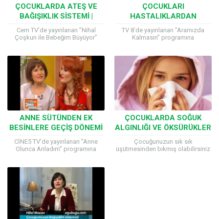
ÇOCUKLARDA ATEŞ VE
ÇOCUKLARI
BAĞIŞIKLIK SISTEMI |
HASTALIKLARDAN
BEBEĞIM BÜYÜYOR
KORUMA YÖNTEMLERI
Cem TV’de yayınlanan ”Nihal
TV 8’de yayınlanan ”Aramızda
Çoşkun ile Bebeğim Büyüyor”
Kalmasın” programına
programına katılan Çocuk Sağlığı
katılan Çocuk Sağlığı ve
ve Hastalıkları Uzmanı Prof. Dr.
Hastalıkları Uzmanı Prof. Dr. Hilal
Hilal Mocan, çocuk sağlığıyla...
Mocan, mevsimsel hastalıklarla
nasıl mücadele edilmesi...
ANNE SÜTÜNDEN EK
ÇOCUKLARDA SOĞUK
BESINLERE GEÇIŞ DÖNEMI
ALGINLIĞI VE ÖKSÜRÜKLER
CİNE5 TV’de yayınlanan ”Anne
Çocuğunuzun sık sık
Olunca Anladım” programına
üşütmesinden bıkmış olabilirsiniz
katılan Çocuk Sağlığı ve
ama üzülmeyin, bu konuda yalnız
Hastalıkları Uzmanı Prof. Dr. Hilal
değilsiniz. Çocukların bağışıklık
Mocan, çocuklarda tamamlayıcı
sistemi yeterince gelişmemiş
besinlere geçiş...
olduğu için yetişkinlere...