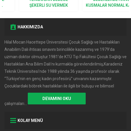
ŞEKERLI SU VERMEK
KUSMALAR NORMAL KABUL
DOĞRU MU?
EDILIR?
HAKKIMIZDA
Hilal Mocan Hacettepe Üniversitesi Çocuk Sağlığı ve Hastalıkları
Anabilim Dalı ihtisas sınavını birincilikle kazanmış ve 1979’da
uzman doktor olmuştur.1981’de KTÜ Tıp Fakültesi Çocuk Sağlığı ve
Hastalıkları Ana Bilim Dalı’nı kurmakla görevlendirilmiş,Karadeniz
Teknik Üniversitesi’nde 1988 yılında 36 yaşında profesör olarak
‘‘Türkiye’nin en genç kadın profesörü’’ unvanını kazanmıştır.
Çocuklardaki böbrek hastalıkları ile ilgili bir buluşu ve bilimsel
DEVAMINI OKU
çalışmaları…
KOLAY MENÜ