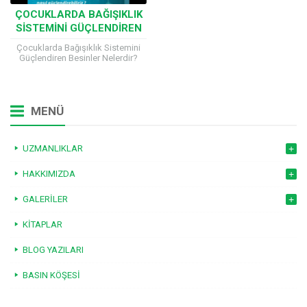
ÇOCUKLARDA BAĞIŞIKLIK
SISTEMINI GÜÇLENDIREN
BESINLER NELERDIR?
Çocuklarda Bağışıklık Sistemini
Güçlendiren Besinler Nelerdir?
Çocuğumuzun bağışıklık sistemini
nasıl güçlendirebiliriz? Çocuklar
doğdukları zaman kendi bağışıklık
sistemini değil anneden aldıkları...
MENÜ
UZMANLIKLAR
HAKKIMIZDA
GALERILER
KITAPLAR
BLOG YAZILARI
BASIN KÖŞESI