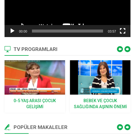
00:00
03:57
TV PROGRAMLARI
0-5 YAŞ ARASI ÇOCUK
BEBEK VE ÇOCUK
GELIŞIMI
SAĞLIĞINDA AŞININ ÖNEMI
POPÜLER MAKALELER