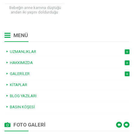
Bebeğin anne karnına düştüğü
andan iki yaşını doldurduğu
zamana kadar olan süreyi
kapsayan “İlk 1000 Gün”
beslenmesinde anne sütünün...
MENÜ
UZMANLIKLAR
HAKKIMIZDA
GALERILER
KITAPLAR
BLOG YAZILARI
BASIN KÖŞESI
FOTO GALERİ