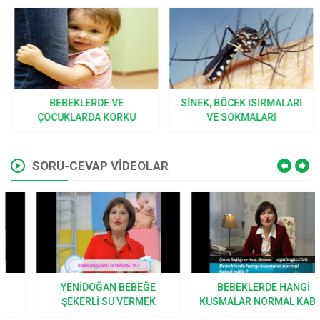
BEBEKLERDE VE
SINEK, BÖCEK ISIRMALARI
ÇOCUKLARDA KORKU
VE SOKMALARI
SORU-CEVAP VİDEOLAR
YENIDOĞAN BEBEĞE
BEBEKLERDE HANGI
ŞEKERLI SU VERMEK
KUSMALAR NORMAL KABUL
DOĞRU MU?
EDILIR?