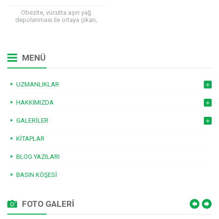
Obezite, vücutta aşırı yağ
depolanması ile ortaya çıkan,
fiziksel ve ruhsal sorunlara neden
olabilen enerji metabolizması
bozukluğudur. Obezite ciddi,
yaygın...
MENÜ
UZMANLIKLAR
HAKKIMIZDA
GALERILER
KITAPLAR
BLOG YAZILARI
BASIN KÖŞESI
FOTO GALERİ