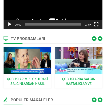
00:00
03:57
TV PROGRAMLARI
ÇOCUKLARDA SALGIN
ÇOCUKLARDA İDRAR
HASTALIKLAR VE
KAÇIRMA | BEBEĞIM
VIRÜSLERDEN KORUNMA
BÜYÜYOR
POPÜLER MAKALELER