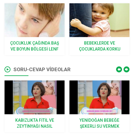
BEBEKLERDE VE
SINEK, BÖCEK ISIRMALARI
ÇOCUKLARDA KORKU
VE SOKMALARI
SORU-CEVAP VİDEOLAR
YENIDOĞAN BEBEĞE
BEBEKLERDE HANGI
ŞEKERLI SU VERMEK
KUSMALAR NORMAL KAB
DOĞRU MU?
EDILIR?