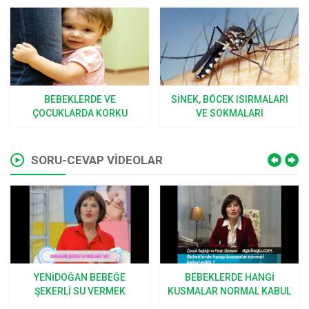
BEBEKLERDE VE
SINEK, BÖCEK ISIRMALARI
ÇOCUKLARDA KORKU
VE SOKMALARI
SORU-CEVAP VİDEOLAR
YENIDOĞAN BEBEĞE
BEBEKLERDE HANGI
ŞEKERLI SU VERMEK
KUSMALAR NORMAL KABUL
DOĞRU MU?
EDILIR?