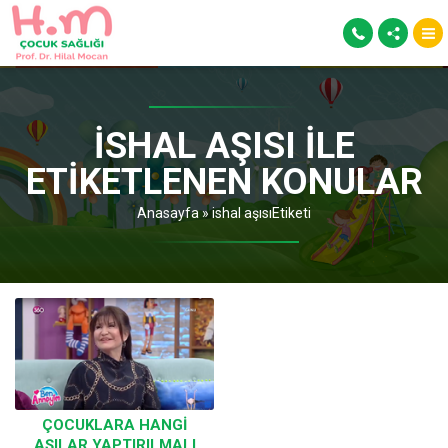
ISHAL AŞISI ILE
ETIKETLENEN KONULAR
Anasayfa
»
ishal aşısıEtiketi
ÇOCUKLARA HANGI
AŞILAR YAPTIRILMALI