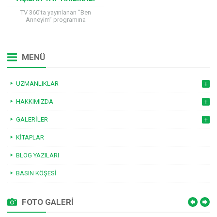
TV 360’ta yayınlanan ”Ben
Anneyim” programına
katılan Çocuk Sağlığı ve
Hastalıkları Uzmanı Prof. Dr. Hilal
Mocan, okul çağındaki çocuklara
hangi aşıların...
MENÜ
UZMANLIKLAR
HAKKIMIZDA
GALERILER
KITAPLAR
BLOG YAZILARI
BASIN KÖŞESI
FOTO GALERİ