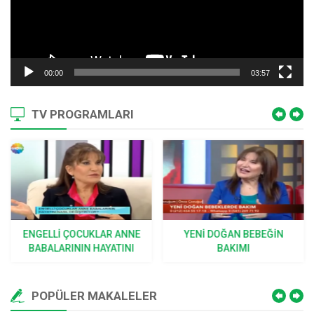
00:00
03:57
TV PROGRAMLARI
ENGELLI ÇOCUKLAR ANNE
YENI DOĞAN BEBEĞIN
BABALARININ HAYATINI
BAKIMI
NASIL DEĞIŞTIRIYOR
POPÜLER MAKALELER