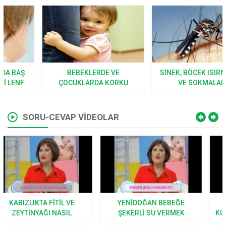
BEBEKLERDE VE
SINEK, BÖCEK ISIRMALARI
ÇOCUKLARDA KORKU
VE SOKMALARI
SORU-CEVAP VİDEOLAR
YENIDOĞAN BEBEĞE
BEBEKLERDE HANGI
ŞEKERLI SU VERMEK
KUSMALAR NORMAL KABUL
DOĞRU MU?
EDILIR?