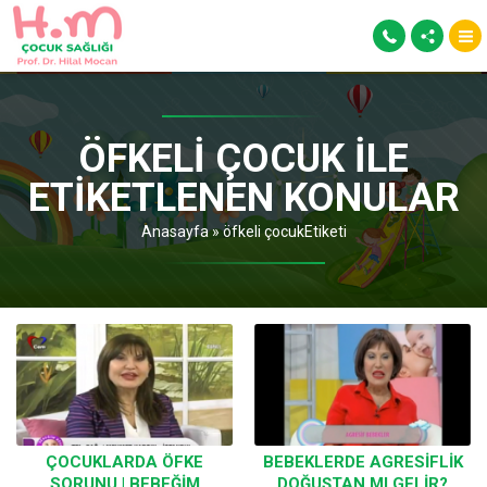
ÖFKELI ÇOCUK ILE
ETIKETLENEN KONULAR
Anasayfa
»
öfkeli çocukEtiketi
ÇOCUKLARDA ÖFKE
BEBEKLERDE AGRESIFLIK
SORUNU | BEBEĞIM
DOĞUŞTAN MI GELIR?