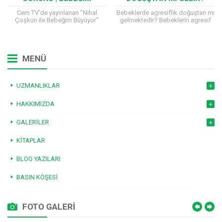
BÜYÜYOR
Cem TV’de yayınlanan ”Nihal
Bebeklerde agresiflik doğuştan mı
Çoşkun ile Bebeğim Büyüyor”
gelmektedir? Bebeklerin agresif
programına katılan Çocuk Sağlığı
davranmasına neden olan
ve Hastalıkları Uzmanı Prof. Dr.
etkenleri Çocuk Sağlığı ve
Hilal Mocan, çocuk sağlığıyla...
Hastalıkları uzmanı Prof.Dr.Hilal
Mocan anlatmakta ve bebeğin...
MENÜ
UZMANLIKLAR
HAKKIMIZDA
GALERILER
KITAPLAR
BLOG YAZILARI
BASIN KÖŞESI
FOTO GALERİ