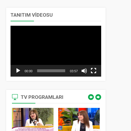
TANITIM VİDEOSU
Video
oynatıcı
00:00
03:57
TV PROGRAMLARI