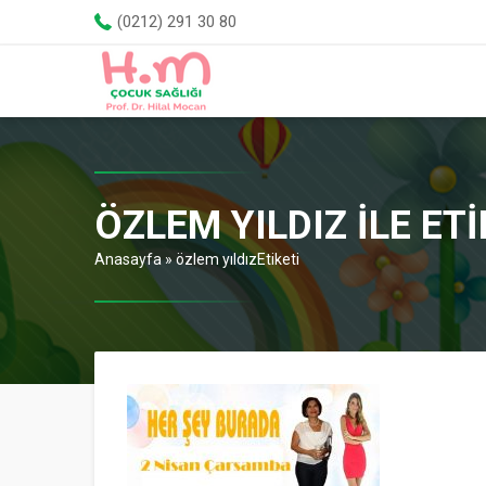
(0212) 291 30 80
ÖZLEM YILDIZ ILE E
Anasayfa
»
özlem yıldızEtiketi