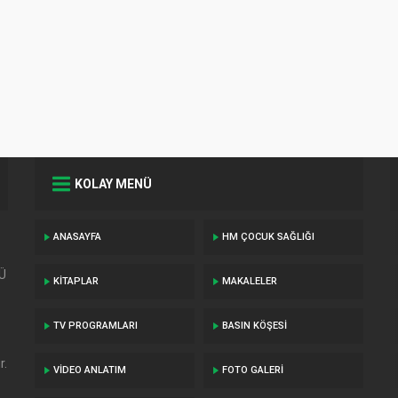
KABIZLIKTA FIT
VE ZEYTINYAĞ
NASIL
KULLANILMALI
KOLAY MENÜ
ANASAYFA
HM ÇOCUK SAĞLIĞI
TÜ
KITAPLAR
MAKALELER
TV PROGRAMLARI
BASIN KÖŞESI
r.
VIDEO ANLATIM
FOTO GALERI