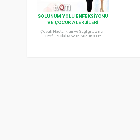
SOLUNUM YOLU ENFEKSIYONU
VE ÇOCUK ALERJILERI
KONUŞUYORUZ
Çocuk Hastalıkları ve Sağlığı Uzmanı
Prof.Dr.Hilal Mocan bugün saat
15:00’te TVEM’de yayınlanacak olan,
sunuculuğunu Özlem Yıldız’ın
yaptığı ”Herşey Burada” programına
konuk oluyor....