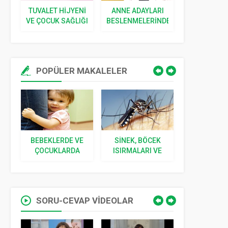
TUVALET HIJYENI
ANNE ADAYLARI
ÇOCUKLA
VE ÇOCUK SAĞLIĞI
BESLENMELERINDE
İSHAL TE
NELERE DIKKAT
EDICI VE ÖN
ETMELI
BESINL
POPÜLER MAKALELER
BEBEKLERDE VE
SINEK, BÖCEK
YENIDOĞ
VE
ÇOCUKLARDA
ISIRMALARI VE
İLGILI 5 S
I
KORKU
SOKMALARI
CEVA
SORU-CEVAP VİDEOLAR