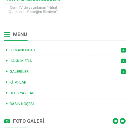
BÜYÜYOR
Cem TV’de yayınlanan ”Nihal
Çoşkun ile Bebeğim Büyüyor”
programına katılan Çocuk Sağlığı
ve Hastalıkları Uzmanı Prof. Dr.
Hilal Mocan, çocuk sağlığıyla...
MENÜ
UZMANLIKLAR
HAKKIMIZDA
GALERILER
KITAPLAR
BLOG YAZILARI
BASIN KÖŞESI
FOTO GALERİ