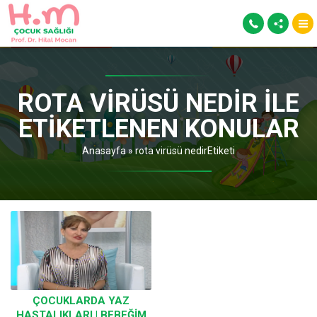
ROTA VIRÜSÜ NEDIR ILE
ETIKETLENEN KONULAR
Anasayfa
»
rota virüsü nedirEtiketi
ÇOCUKLARDA YAZ
HASTALIKLARI | BEBEĞIM