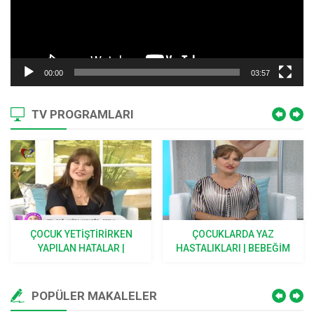
00:00
03:57
TV PROGRAMLARI
ÇOCUK YETIŞTIRIRKEN
ÇOCUKLARDA YAZ
YAPILAN HATALAR |
HASTALIKLARI | BEBEĞIM
BEBEĞIM BÜYÜYOR
BÜYÜYOR
POPÜLER MAKALELER