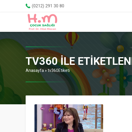
(0212) 291 30 80
TV360 ILE ETIKETLE
Anasayfa
»
tv360Etiketi