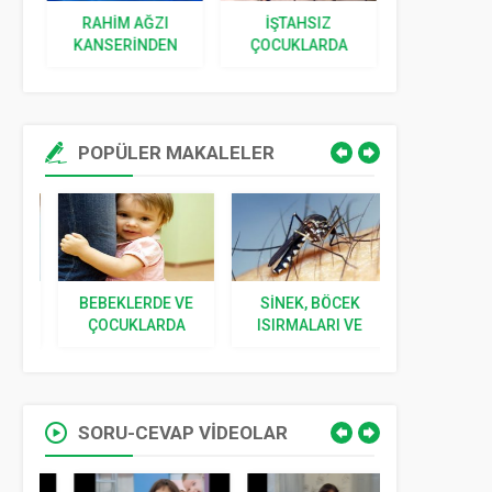
I
RAHIM AĞZI
İŞTAHSIZ
ÇOCU
 |
KANSERINDEN
ÇOCUKLARDA
YETIŞTIRI
KORUNMANIN
BESLENME
YAPILAN HA
YOLLARI
| BEBEĞ
BÜYÜY
POPÜLER MAKALELER
BEBEKLERDE VE
SINEK, BÖCEK
YENIDOĞ
VE
ÇOCUKLARDA
ISIRMALARI VE
İLGILI 5 S
I
KORKU
SOKMALARI
CEVA
SORU-CEVAP VİDEOLAR