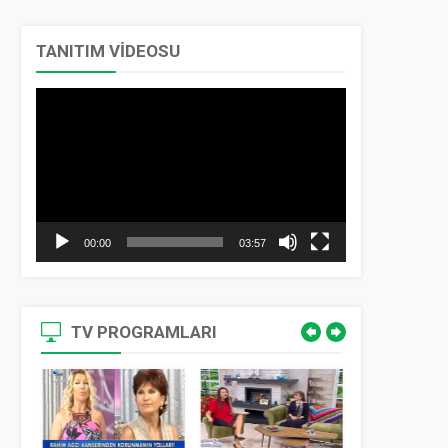
TANITIM VİDEOSU
Video
oynatıcı
00:00
03:57
TV PROGRAMLARI