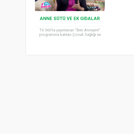
ANNE SÜTÜ VE EK GIDALAR
TV 360’ta yayınlanan ”Ben Anneyim”
programına katılan Çocuk Sağlığı ve
Hastalıkları Uzmanı Prof. Dr. Hilal Mocan,
anne sütünün beslenmedeki önemi ve...