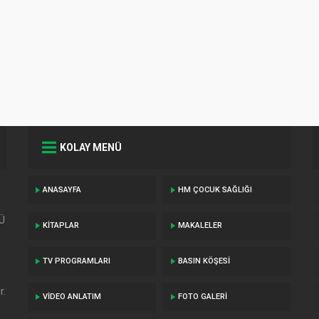
KABIZLIKTA FIT
VE ZEYTINYAĞ
NASIL
KULLANILMALI
KOLAY MENÜ
ANASAYFA
HM ÇOCUK SAĞLIĞI
TÜ
KITAPLAR
MAKALELER
TV PROGRAMLARI
BASIN KÖŞESI
r.
VIDEO ANLATIM
FOTO GALERI