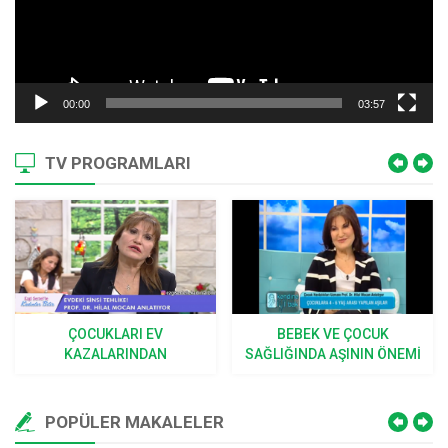
00:00
03:57
TV PROGRAMLARI
ÇOCUKLARI EV
BEBEK VE ÇOCUK
KAZALARINDAN
SAĞLIĞINDA AŞININ ÖNEMI
KORUMANIN YOLLARI
POPÜLER MAKALELER