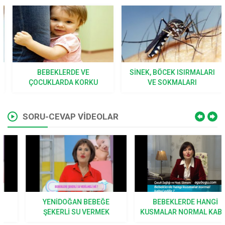
BEBEKLERDE VE
SINEK, BÖCEK ISIRMALARI
ÇOCUKLARDA KORKU
VE SOKMALARI
SORU-CEVAP VİDEOLAR
YENIDOĞAN BEBEĞE
BEBEKLERDE HANGI
ŞEKERLI SU VERMEK
KUSMALAR NORMAL KABUL
DOĞRU MU?
EDILIR?