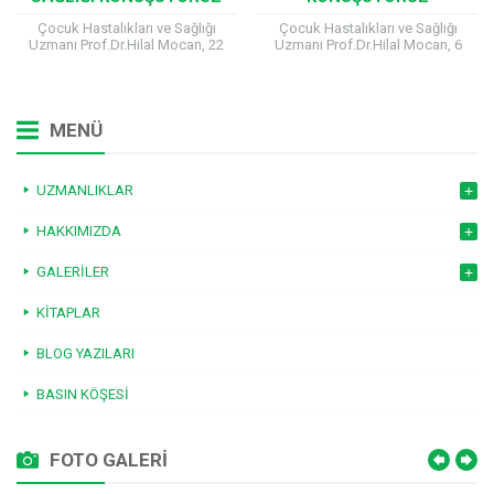
Çocuk Hastalıkları ve Sağlığı
Çocuk Hastalıkları ve Sağlığı
Uzmanı Prof.Dr.Hilal Mocan, 22
Uzmanı Prof.Dr.Hilal Mocan, 6
Nisan Salı günü saat 12:30 –
Ocak Pazartesi günü saat 13:00 –
13:15 arası canlı yayında Özge
14:00 arası canlı yayında Özge
Uzun’un...
Uzun’un...
MENÜ
UZMANLIKLAR
HAKKIMIZDA
GALERILER
KITAPLAR
BLOG YAZILARI
BASIN KÖŞESI
FOTO GALERİ