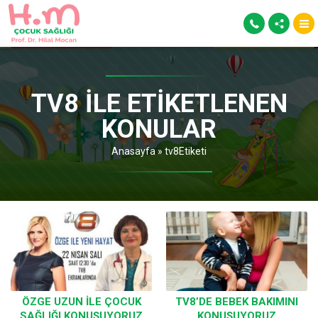
TV8 ILE ETIKETLENEN
KONULAR
Anasayfa
»
tv8Etiketi
ÖZGE UZUN ILE ÇOCUK
TV8’DE BEBEK BAKIMINI
SAĞLIĞI KONUŞUYORUZ
KONUŞUYORUZ