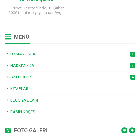
Hürriyet Gazetesi’nde, 13 Şubat
2006 tarihinde yayınlanan Ayşe
Arman imzalı yazıda Çocuk Sağlığı
ve Hastalıkları Uzmanı Prof. Dr.
Hilal Mocan ile...
MENÜ
UZMANLIKLAR
HAKKIMIZDA
GALERILER
KITAPLAR
BLOG YAZILARI
BASIN KÖŞESI
FOTO GALERİ