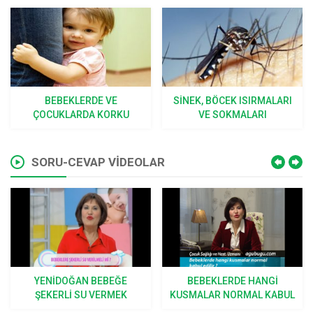
BEBEKLERDE VE
SINEK, BÖCEK ISIRMALARI
ÇOCUKLARDA KORKU
VE SOKMALARI
SORU-CEVAP VİDEOLAR
YENIDOĞAN BEBEĞE
BEBEKLERDE HANGI
ŞEKERLI SU VERMEK
KUSMALAR NORMAL KABUL
DOĞRU MU?
EDILIR?