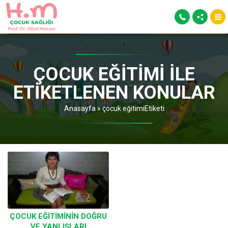
ÇOCUK EĞITIMI ILE
ETIKETLENEN KONULAR
Anasayfa
»
çocuk eğitimiEtiketi
ÇOCUK EĞITIMININ DOĞRU
VE YANLIŞLARI